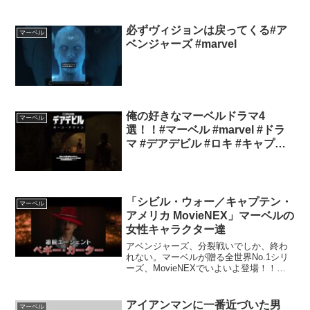
必ずヴィジョンは戻ってくる#ア
マーベル
ベンジャーズ #marvel
俺の好きなマーベルドラマ4
マーベル
選！！#マーベル #marvel #ドラ
マ #デアデビル #ロキ #キャプテ
ンアメリカ
「シビル・ウォー／キャプテン・
マーベル
アメリカ MovieNEX」マーベルの
女性キャラクター達
アベンジャーズ、分裂戦いでしか、終わ
れない。マーベルが贈る全世界No.1シリ
ーズ、MovieNEXでいよいよ登場！！世
界の危機を救ってきた“アベンジャー
ズ”が、国連の管理下に置かれることを巡
り、激しく対立するアイアンマンとキャ
アイアンマンに一番近づいた男
マーベル