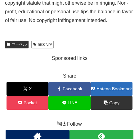
copyright statute that might otherwise be infringing. Non-
profit, educational or personal use tips the balance in favor
of fair use. No copyright infringement intended.
マーベル
nick fury
Sponsored links
Share
X
Facebook
Hatena Bookmark
Pocket
LINE
Copy
翔太Follow