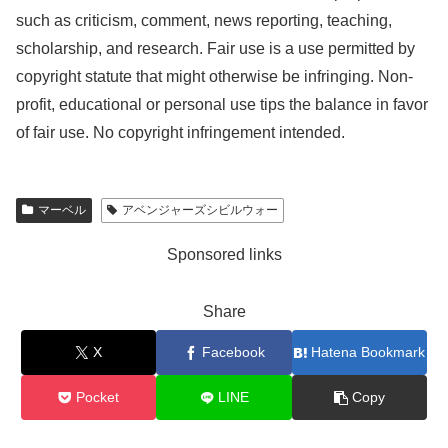
such as criticism, comment, news reporting, teaching,
scholarship, and research. Fair use is a use permitted by
copyright statute that might otherwise be infringing. Non-
profit, educational or personal use tips the balance in favor
of fair use. No copyright infringement intended.
マーベル
アベンジャーズシビルウォー
Sponsored links
Share
X
Facebook
Hatena Bookmark
Pocket
LINE
Copy