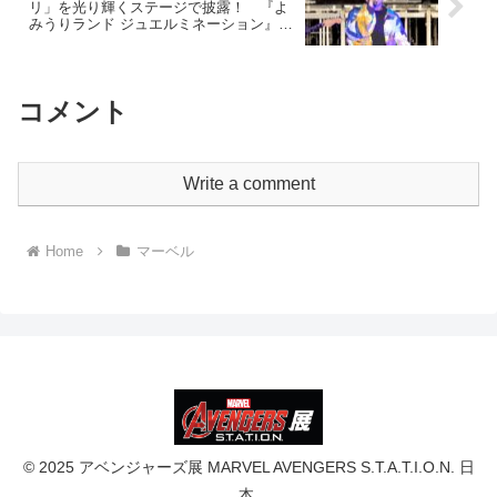
リ」を光り輝くステージで披露！ 『よ
みうりランド ジュエルミネーション』点
灯式
コメント
Write a comment
Home
マーベル
© 2025 アベンジャーズ展 MARVEL AVENGERS S.T.A.T.I.O.N. 日
本.