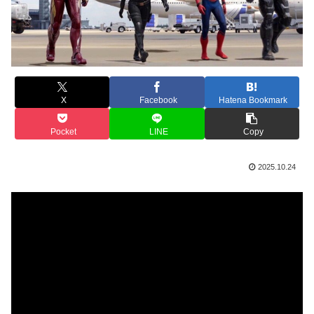
X
Facebook
Hatena Bookmark
Pocket
LINE
Copy
2025.10.24