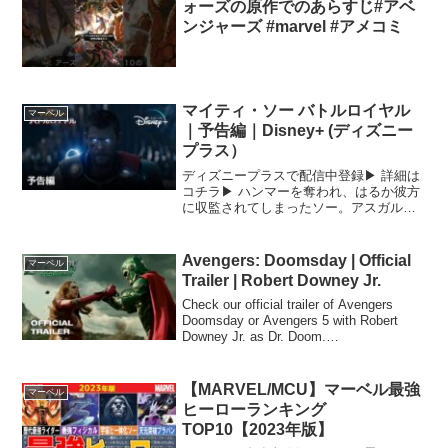
ォーズの原作でのあらすじ#アベ
ンジャーズ #marvel #アメコミ
マイティ・ソー バトルロイヤル
マーベル
｜予告編｜Disney+ (ディズニー
プラス）
ディズニープラスで配信中登録▶︎ 詳細は
コチラ▶︎ ハンマーを奪われ、はるか彼方
に収監されてしまったソー。アスガルド
の全ての文明を滅ぼしてしまう「ラグナ
ロク」を止めるため、アスガルドへ急ぎ
戻らなくてはならない。そして、アスガ
Avengers: Doomsday | Official
マーベル
ルドには死の女神...
Trailer | Robert Downey Jr.
Check our official trailer of Avengers
Doomsday or Avengers 5 with Robert
Downey Jr. as Dr. Doom.
#avengersdoomsday #rob...
【MARVEL/MCU】マーベル最強
マーベル
ヒーローランキング
TOP10【2023年版】