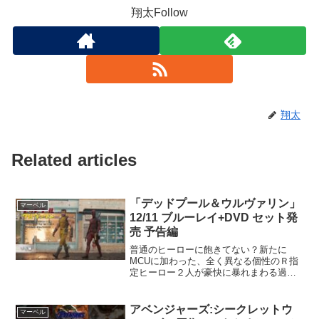
翔太Follow
翔太
Related articles
「デッドプール＆ウルヴァリン」
マーベル
12/11 ブルーレイ+DVD セット発
売 予告編
普通のヒーローに飽きてない？新たに
MCUに加わった、全く異なる個性のＲ指
定ヒーロー２人が豪快に暴れまわる過激
なアクション・エンターテイメント！デ
ジタル配信中（購入／レンタル）12月11
日（水）発売・ブルーレイ+DVD セッ
アベンジャーズ:シークレットウ
マーベル
ト・4K UHD+...