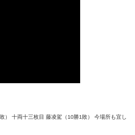
敗） 十両十三枚目 藤凌駕（10勝1敗） 今場所も宜し