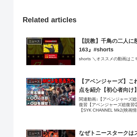
Related articles
【説教】千鳥の二人に怒
ニュース
163』#shorts
shorts ＼オススメの動画は
【アベンジャーズ】こ
ニュース
点を紹介【初心者向け
関連動画↓【アベンジャーズ総
復習【アベンジャーズ総復習②
【SYK CHANNEL Mk2(映画情報
なぜトニースタークは
ニュース