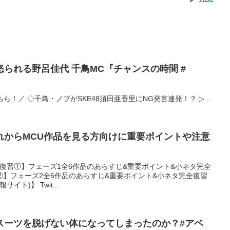
られる野呂佳代 千鳥MC『チャンスの時間 #
こちら！／ ◇千鳥・ノブがSKE48須田亜香里にNG発言連発！？ ▷ ...
れからMCU作品を見る方向けに重要ポイントや注意
】
復習①】フェーズ1全6作品のあらすじ&重要ポイント&小ネタ完全
】フェーズ2全6作品のあらすじ&重要ポイント&小ネタ完全復習
サイト)】 Twit...
スーツを脱げない体になってしまったのか？#アベ