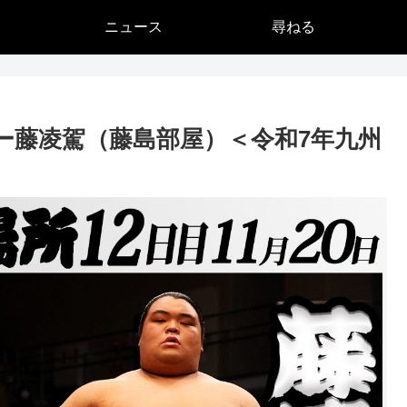
ニュース
尋ねる
ー藤凌駕（藤島部屋）＜令和7年九州