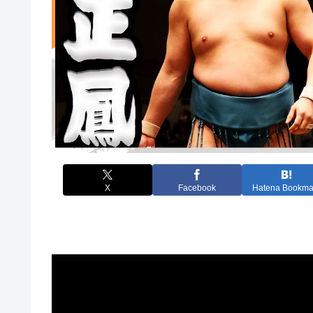
X
Facebook
Hatena Bookma