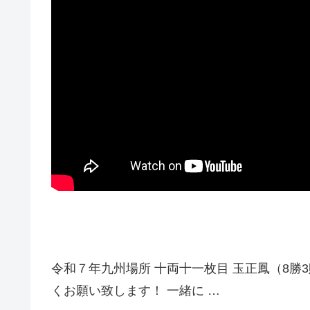
令和７年九州場所 十両十一枚目 玉正鳳（8勝3
くお願い致します！ 一緒に …