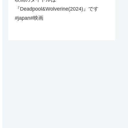
『Deadpool&Wolverine(2024)』です
#japan#映画