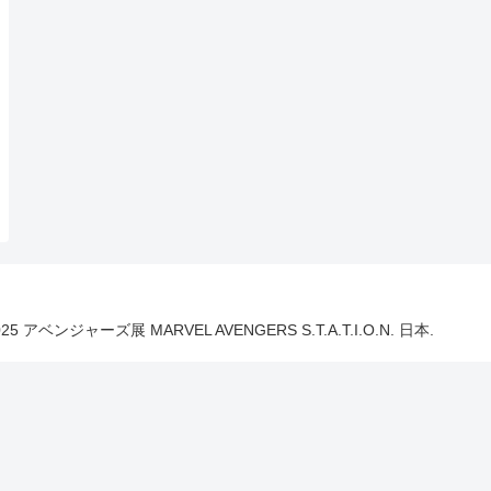
025 アベンジャーズ展 MARVEL AVENGERS S.T.A.T.I.O.N. 日本.