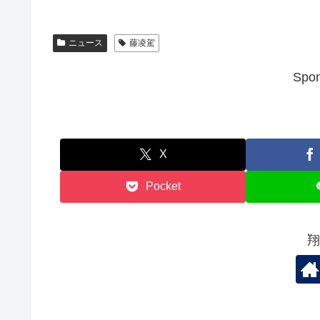
ニュース
藤凌駕
Spon
X
Pocket
翔