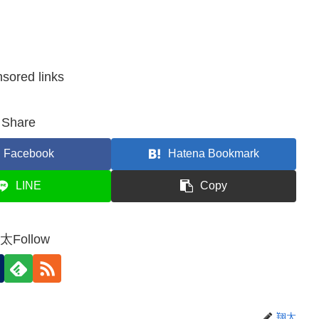
sored links
Share
Facebook
Hatena Bookmark
LINE
Copy
太Follow
翔太