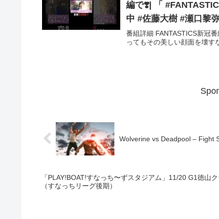
編で❣️| 「 #FANT
中 #佐藤大樹 #瀬口黎
番組詳細 FANTASTICS新
ってもその美しい顔面を壊すな
Spon
Wolverine vs Deadpool – Fight 
「PLAY!BOAT!すなっち〜ずスタジアム」11/20 G1徳
（すなっちリーグ後期）