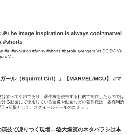
:🎉The image inspiration is always cool#marvel
y #shorts
n #ai #evolution #funny #shorts #barbie avengers Vs DC DC Vs
ers V...
（Squirrel Girl）」【MARVEL/MCU】 #マ
材はすべて引用であり、著作権を侵害する目的で制作したものでは
おける動画にて使用している画像や動画などの著作権は、各権利所
】●前提として、スクイールガールのコミッ...
の演技で凍りつく現場…😱大爆笑のネタバラシは本