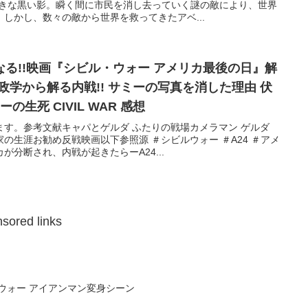
大きな黒い影。瞬く間に市民を消し去っていく謎の敵により、世界
しかし、数々の敵から世界を救ってきたアベ...
る!!映画『シビル・ウォー アメリカ最後の日』解
政学から解る内戦!! サミーの写真を消した理由 伏
の生死 CIVIL WAR 感想
す。参考文献キャパとゲルダ ふたりの戦場カメラマン ゲルダ
の生涯お勧め反戦映画以下参照源 ＃シビルウォー ＃A24 ＃アメ
分断され、内戦が起きたらーA24...
sored links
アベンジャーズ インフィニティウォー アイアンマン変身シーン