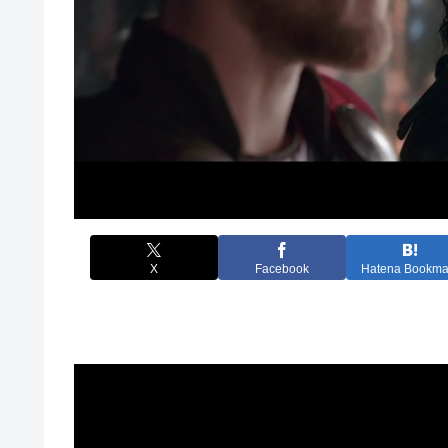
X
Facebook
Hatena Bookma