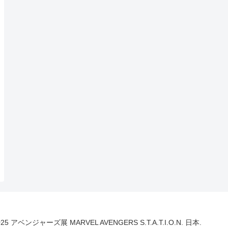
025 アベンジャーズ展 MARVEL AVENGERS S.T.A.T.I.O.N. 日本.