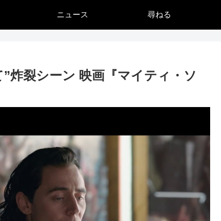
ニュース
尋ねる
て”炸裂シーン 映画『マイティ・ソ