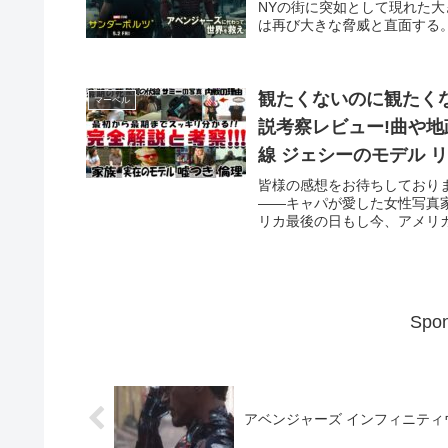
NYの街に突如として現れた
は再び大きな脅威と直面する。
観たくないのに観たくな
マーベル
説考察レビュー!曲や地
線 ジェシーのモデル リー
皆様の感想をお待ちしておりま
――キャパが愛した女性写真家
リカ最後の日もし今、アメリカが
Spon