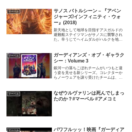
です！▼twitterもやっているので良けれ
ば！@tutti_eiga＃ドクター・ストレンジ
サノス バトルシーン – 『アベン
マーベル
＃スカ...
ジャーズ/インフィニティ・ウォ
ー』(2018)
新天地として地球を目指すアスガルドの
避難船ステイツマンがサノスに襲撃され
た。辛うじてヘイムダルがハルクを地球
に逃がすもソーたちは全滅、ロキが隠し
持っていた四次元キューブからスペー
ス・ストーンが奪われる。パワー・スト
ガーディアンズ・オブ・ギャラク
マーベル
ーンと合わせ2つのインフィ...
シー：Volume 3
銀河一の落ちこぼれチームがいつもと違
う姿を見せる新シリーズ。コレクターか
らノーウェアを譲り受けたチームは、サ
ノスが与えた甚大な被害を修復し、過酷
な宇宙から避難してきたすべての難民の
ための避難所を作ろうと決意する。だ
なぜウルヴァリンは死んでしまっ
マーベル
が、ロケットの複雑な過去の...
たのか？#マーベル #アメコミ
パワフルッッ！映画『ガーディア
マーベル