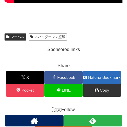
マーベル
スパイダーマン壁紙
Sponsored links
Share
X
Facebook
Hatena Bookmark
Pocket
LINE
Copy
翔太Follow