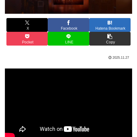
X
Facebook
Hatena Bookmark
Pocket
LINE
Copy
2025.11.27