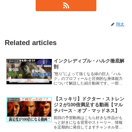
翔太
Related articles
インクレディブル・ハルク徹底解
マーベル
剖
”怒り”によって強くなる緑の巨人「ハル
ク」のプロフィールと圧倒的な身体能力
について解説した紹介動画です。一部ネ
タバレを含みますのでご注意ください。
※著作権所有者である「Hollywood
Records」などによって広告が表示される
【スッキリ】ドクター・ストレン
マーベル
場合があ...
ジ２が100倍満足する動画【マル
チバース・オブ・マッドネス】
前回の予習動画はこちら好きな作品がも
っと好きになる背景やストーリー、情報
を定期的に発信してますチャンネル登
録、高評価で応援してもらえると嬉しい