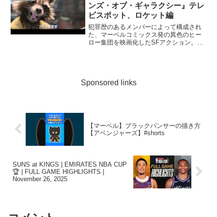
ンズ・オブ・ギャラクシー』テレ
ビスポット、ロケット編
犯罪歴のあるメンバーによって構成され
た、マーベルコミックス発の異色のヒー
ロー集団を映画化したSFアクション。無
限の力を持つパワーストーンを盗んだ主
人公が、刑務所で出会った凶悪犯らと共
に宇宙滅亡を阻止するための戦いに挑
む。メガホンを取るのは『...
Sponsored links
【マーベル】ブラックパンサーの描き方
【アベンジャーズ】#shorts
SUNS at KINGS | EMIRATES NBA CUP
🏆 | FULL GAME HIGHLIGHTS |
November 26, 2025