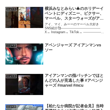
横浜みなとみらい🎄のホリデーイ
ニュース
ベントにディズニー、ピクサー、
マーベル、スターウォーズがアッ
センブル#マーベル #横浜 #マーベ
アイ、マイ、みーーのマーベル大好き
ル女子 #ディズニー #アベンジャ
SNS紹介🥰----------------------------------------
X→ Instagram→ TikTok→ ---------------------
ーズ
--------------...
アベンジャーズ アイアンマンvs
ニュース
ソー
アイアンマンの指パッチンでほと
ニュース
んどの人が見逃した事 #アベンジ
ャーズ #marvel #mcu
【柏たなか病院が記者会見】当時
ニュース