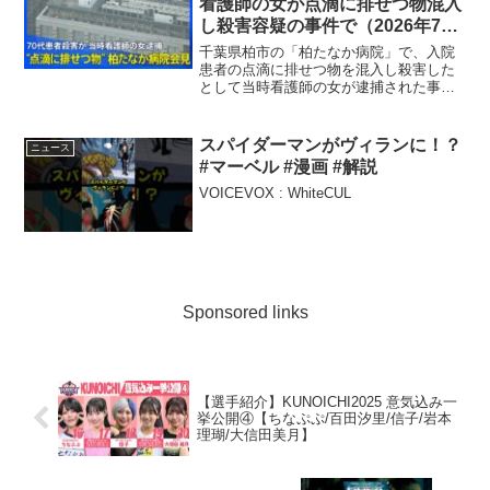
看護師の女が点滴に排せつ物混入
し殺害容疑の事件で（2026年7月
16日 午後2時ごろ）【冒頭ノーカ
千葉県柏市の「柏たなか病院」で、入院
ット】｜TBS NEWS DIG
患者の点滴に排せつ物を混入し殺害した
として当時看護師の女が逮捕された事件
...
スパイダーマンがヴィランに！？
ニュース
#マーベル #漫画 #解説
VOICEVOX : WhiteCUL
Sponsored links
【選手紹介】KUNOICHI2025 意気込み一
挙公開④【ちなぷぷ/百田汐里/信子/岩本
理瑚/大信田美月】