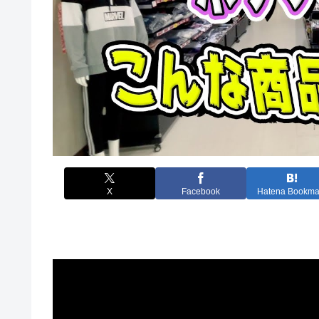
X
Facebook
Hatena Bookma