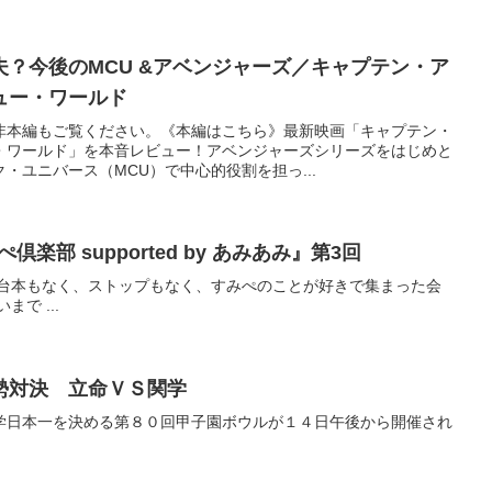
？今後のMCU &アベンジャーズ／キャプテン・ア
ュー・ワールド
非本編もご覧ください。《本編はこちら》最新映画「キャプテン・
・ワールド」を本音レビュー！アベンジャーズシリーズをはじめと
・ユニバース（MCU）で中心的役割を担っ...
みぺ倶楽部 supported by あみあみ』第3回
 台本もなく、ストップもなく、すみぺのことが好きで集まった会
で ...
勢対決 立命ＶＳ関学
学日本一を決める第８０回甲子園ボウルが１４日午後から開催され