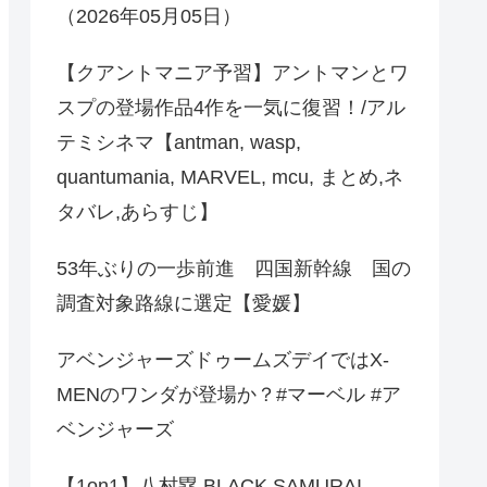
（2026年05月05日）
【クアントマニア予習】アントマンとワ
スプの登場作品4作を一気に復習！/アル
テミシネマ【antman, wasp,
quantumania, MARVEL, mcu, まとめ,ネ
タバレ,あらすじ】
53年ぶりの一歩前進 四国新幹線 国の
調査対象路線に選定【愛媛】
アベンジャーズドゥームズデイではX-
MENのワンダが登場か？#マーベル #ア
ベンジャーズ
【1on1】八村塁 BLACK SAMURAI