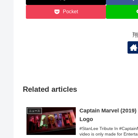
Pocket
翔
Related articles
Captain Marvel (2019)
ニュース
Logo
#StanLee Tribute In #Captain
video is only made for Enterta