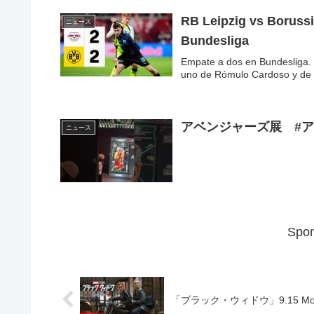
RB Leipzig vs Borussia Dortmund (2-2) | Resumen y goles | Highlights
ニュース
Bundesliga
Empate a dos en Bundesliga. 
uno de Rómulo Cardoso y de .
アベンジャーズ展 #
ニュース
Spon
「ブラック・ウィドウ」9.15 Mo