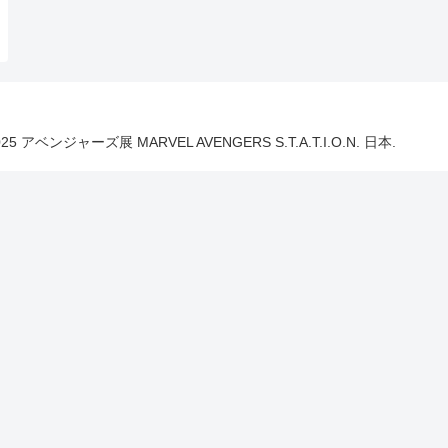
025 アベンジャーズ展 MARVEL AVENGERS S.T.A.T.I.O.N. 日本.