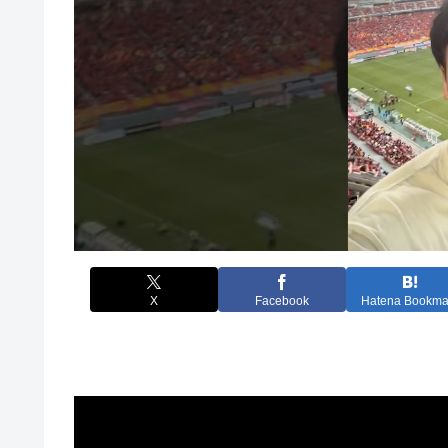
X
Facebook
Hatena Bookma