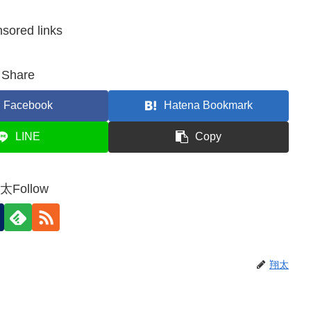
sored links
Share
Facebook
Hatena Bookmark
LINE
Copy
太Follow
翔太