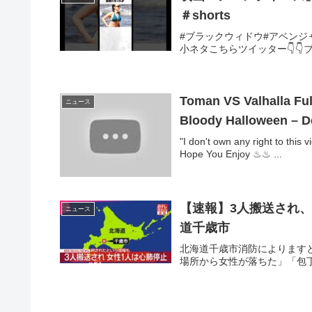
＃shorts
#ブラックウィドウ#アベンジ
小ネタこちらツイッター👇👇ブログ👇👇------
Toman VS Valhalla Ful
ニュース
Bloody Halloween – De
"I don't own any right to thi
Hope You Enjoy ♨♨ ...
【速報】3人搬送され
ニュース
道千歳市
北海道千歳市消防によります
場所から女性が落ちた」「包丁を