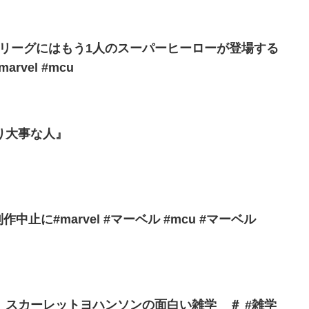
スリーグにはもう1人のスーパーヒーローが登場する
rvel #mcu
り大事な人』
中止に#marvel #マーベル #mcu #マーベル
』スカーレットヨハンソンの面白い雑学 ＃ #雑学