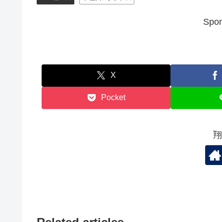
Spon
X
Pocket
翔