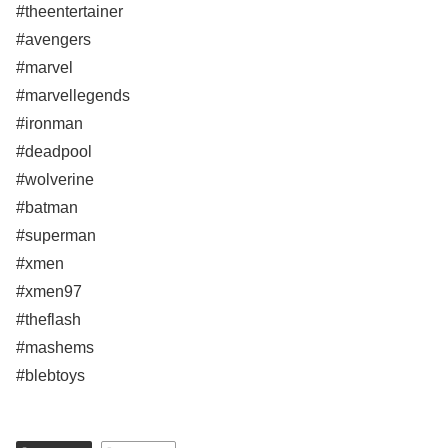
#theentertainer
#avengers
#marvel
#marvellegends
#ironman
#deadpool
#wolverine
#batman
#superman
#xmen
#xmen97
#theflash
#mashems
#blebtoys