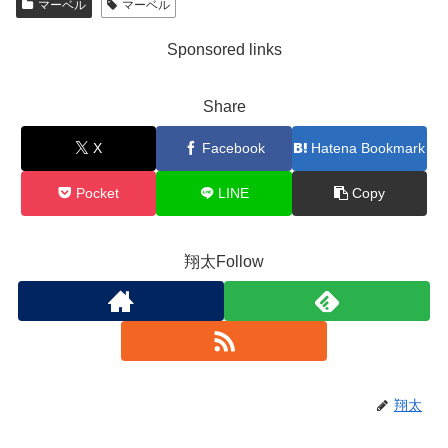
マーベル
マーベル
Sponsored links
Share
X
Facebook
Hatena Bookmark
Pocket
LINE
Copy
翔太Follow
翔太