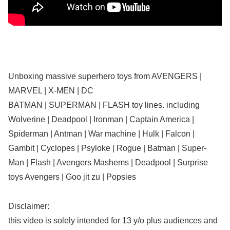
Unboxing massive superhero toys from AVENGERS |
MARVEL | X-MEN | DC
BATMAN | SUPERMAN | FLASH toy lines. including
Wolverine | Deadpool | Ironman | Captain America |
Spiderman | Antman | War machine | Hulk | Falcon |
Gambit | Cyclopes | Psyloke | Rogue | Batman | Super-
Man | Flash | Avengers Mashems | Deadpool | Surprise
toys Avengers | Goo jit zu | Popsies
Disclaimer:
this video is solely intended for 13 y/o plus audiences and