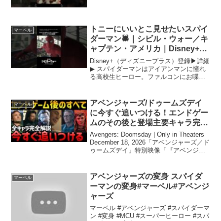
トニーにいいとこ見せたいスパイ
マーベル
ダーマン🕷️｜シビル・ウォー／キ
ャプテン・アメリカ｜Disney+
(ディズニープラス）#Shorts
Disney+（ディズニープラス）登録▶詳細
▶︎ スパイダーマンはアイアンマンに憧れ
る高校生ヒーロー。ファルコンにお喋り
だと注意される🤫🎬『キャプテン・アメ
リカ：ブレイブ・ニュー・ワールド』
2025年2月14日（金）日米同時公開！“初
アベンジャーズ/ドゥームズデイ
マーベル
代”キ...
に今すぐ追いつける！エンドゲー
ムのその後と登場主要キャラ完全
解説ドゥームズデイ解説考察
Avengers: Doomsday | Only in Theaters
December 18, 2026「アベンジャーズ／ド
ゥームズデイ」特別映像「『アベンジャ
ーズ／ドゥームズデイ』で スティーブ・
ロジャースは帰ってくる」｜2026年...
アベンジャーズの変身 スパイダ
マーベル
ーマンの変身#マーベル#アベンジ
ャーズ
マーベル #アベンジャーズ #スパイダーマ
ン #変身 #MCU #スーパーヒーロー #スパ