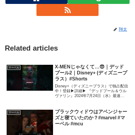
翔太
Related articles
X-MENじゃなくて…😎｜デッド
マーベル
プール2｜Disney+ (ディズニープ
ラス）#Shorts
Disney+（ディズニープラス）で独占配信
中！登録▶︎詳細▶︎ 『デッドプール＆ウル
ヴァリン』2024年7月24日（水）最速公
開『X-MEN』は性差別！？デップーがつ
けたチーム名は. . . 『X-FORCE』！！全
く異なる個性の“混ぜる...
ブラックウィドウはアベンジャー
マーベル
ズと寝ていたのか？#marvel #マ
ーベル #mcu