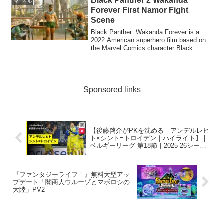
Black Panther 2 Wakanda
マーベル
Forever First Namor Fight
Scene
Black Panther: Wakanda Forever is a
2022 American superhero film based on
the Marvel Comics character Black
Panther. Pro...
Sponsored links
【後藤啓介がPKを沈める｜アンデルレヒ
ト×シント=トロイデン｜ハイライト】 |
ベルギーリーグ 第18節｜2025-26シーズ
ン
『ファンタジーライフｉ』無料大型アッ
プデート「闇商人ウルーゾとマボロシの
大陸」PV2