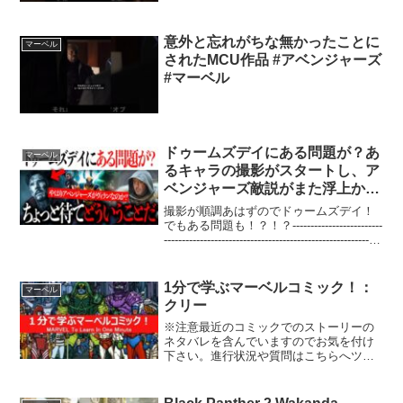
意外と忘れがちな無かったことに
マーベル
されたMCU作品 #アベンジャーズ
#マーベル
ドゥームズデイにある問題が？あ
マーベル
るキャラの撮影がスタートし、ア
ベンジャーズ敵説がまた浮上か
【MCU/アベンジャーズ/アメコミ/
撮影が順調あはずのでドゥームズデイ！
マーベル】
でもある問題も！？！？-------------------------
------------------------------------------------------------
------...
1分で学ぶマーベルコミック！：
マーベル
クリー
※注意最近のコミックでのストーリーの
ネタバレを含んでいますのでお気を付け
下さい。進行状況や質問はこちらへツイ
ッター→@takochan25コミュニティ
→co2183111