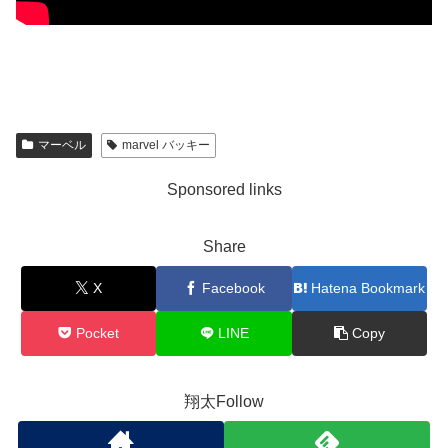
マーベル
marvel バッキー
Sponsored links
Share
X
Facebook
Hatena Bookmark
Pocket
LINE
Copy
翔太Follow