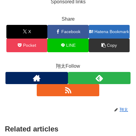
Sponsored links
Share
X
Facebook
Hatena Bookmark
Pocket
LINE
Copy
翔太Follow
翔太
Related articles