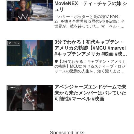
MovieNEX ティ・チャラの妹 シ
ュリ
『ハリー・ポッターと死の秘宝 PART
2』を抜き全世界興収歴代9位を記録！全
世界が、彼を待っていた。マーベル・ス
タジオ史上、最高傑作！国王とヒーロ
ー、ふたつの顔を持つ男。『ブラックパ
ンサー』デジタル配信中MovieNEX、4K
3分でわかる！初代キャプテン・
マーベル
UHD M...
アメリカの軌跡【#MCU #marvel
#キャプテンアメリカ #映画 #映画
解説 】
🛡️【3分でわかる！キャプテン・アメリカ
の軌跡】MCUにおけるスティーブ・ロジ
ャースの激動の人生を、短く濃くまとめ
ました。正義のために戦い続けた男の“名
シーン”を一気に振り返ります。📌 収録シ
ーン超人血清でキャプテン・アメリカ誕
アベンジャーズエンドゲームで未
マーベル
生ヒドラ基地...
来から来たメンバーはバレていた
可能性#マーベル #映画
Sponsored links