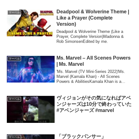
Deadpool & Wolverine Theme |
マーベル
Like a Prayer (Complete
Version)
Deadpool & Wolverine Theme (Like a
Prayer, Complete Version)Madonna &
Rob SimonsenEdited by me.
Ms. Marvel – All Scenes Powers
マーベル
| Ms. Marvel
'Ms. Marvel (TV Mini-Series 2022)'Ms.
Marvel (Kamala Khan) - All Scenes
Powers & AbilitiesKamala Khan is a
mutant hybrid...
ヴィジョンがその気になればアベ
マーベル
ンジャーズは10分で終わっていた
#アベンジャーズ #marvel
「ブラックパンサー」
マーベル