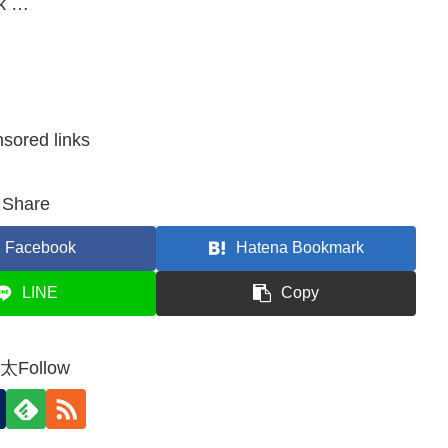
5k …
sored links
Share
Facebook
Hatena Bookmark
LINE
Copy
太Follow