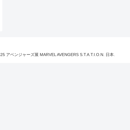
025 アベンジャーズ展 MARVEL AVENGERS S.T.A.T.I.O.N. 日本.