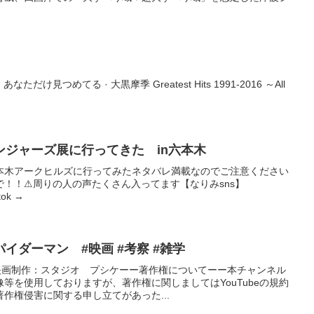
。
Being あなただけ見つめてる · 大黒摩季 Greatest Hits 1991-2016 ～All
ンジャーズ展に行ってきた in六本木
本木アークヒルズに行ってみたネタバレ満載なのでご注意ください
！！⚠︎周りの人の声たくさん入ってます【なりみsns】
tok →
イダーマン #映画 #考察 #雑学
#映画制作：スタジオ プシケーー著作権についてーー本チャンネル
等を使用しておりますが、著作権に関しましてはYouTubeの規約
作権侵害に関する申し立てがあった...