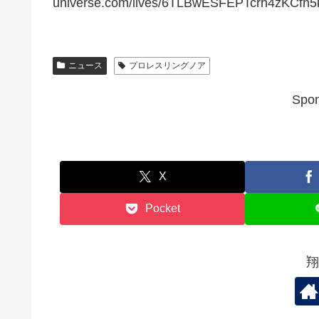
universe.com/lives/6TLBwESFEPTcrh4zKCfn
ニュース
プロレスリングノア
Spon
X
Pocket
翔