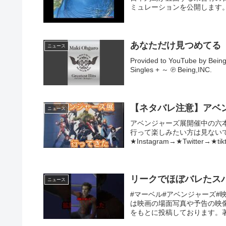
ミュレーションを公開します
あなただけ見つめてる
ニュース
Provided to YouTube by 
Singles + ～ ℗ Being,INC.
【ネタバレ注意】アベ
ニュース
アベンジャーズ展開催中の六
行って楽しみたい方は見ないで
★Instagram→★Twitter→★tik
リークでほぼバレたスパ
ニュース
#マーベル#アベンジャーズ
は映画の場面写真や予告の映像
をもとに投稿しております。著