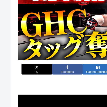
X
Facebook
Hatena Bookma