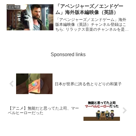
た！ ・親父のチャンネルTwitterアカウン
「アベンジャーズ／エンドゲー
ニュース
トあります...
ム」海外版本編映像（英語）
「アベンジャーズ／エンドゲーム」海外
版本編映像（英語）チャンネル登録はこ
ちら: リラックス音楽のチャンネルを是非
ご覧ください➔ マーベル・スタジオ最新
作「アベンジャーズ／エンドゲーム」4月
26日（金）公開！人類半滅、アベンジャ
ーズ崩壊──最...
Sponsored links
日本が世界に誇る色とりどりの和菓子
【アニメ】無能だと思ってた上司、マー
ベルヒーローだった