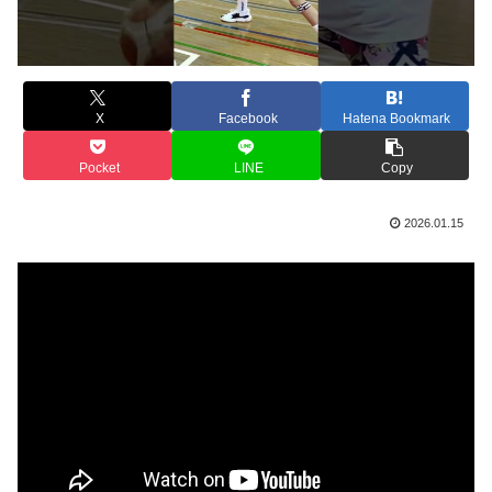
X
Facebook
Hatena Bookmark
Pocket
LINE
Copy
2026.01.15