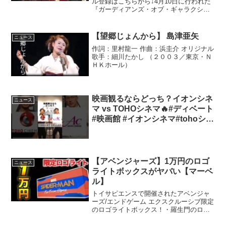
結
ル登録はこちらから↓4月10日に行われた
『ガーディアンズ・オブ・ギャラクシ
ー：リミックス』ギャラクシー・カーペ
ット・イベントにFan’s Voiceの募集で集
結した、マーベルキャラクターに扮した
【望郷じょんから】 島津亜矢
ニュース
ファンの方...
作詞：里村龍一 作曲：浜圭介 オリジナル
歌手：細川たかし （２００３／東京・Ｎ
ＨＫホール）
映画観るならどっち？イオンシネ
ニュース
マ vs TOHOシネマ🔥#ディベート
#映画館 #イオンシネマ#tohoシネ
マ
【アベンジャーズ】1万円のロゴ
ニュース
ライトボックスがヤバい【マーベ
ル】
トイサピエンスで開催されたアベンジャ
ーズ/エンドゲーム エクスクルーシブ限定
のロゴライトボックス！・羅生門のロゴ
ライト 紹介【アベンジャーズ】イベント
限定のロゴライトボックスがヤバかっ