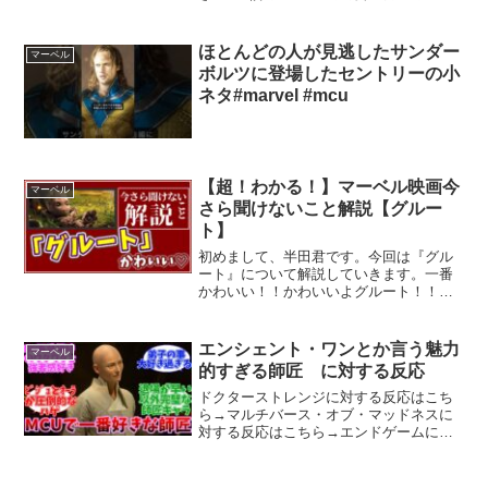
#ランキング #反応集 #アニメ雑学
ほとんどの人が見逃したサンダー
マーベル
ボルツに登場したセントリーの小
ネタ#marvel #mcu
【超！わかる！】マーベル映画今
マーベル
さら聞けないこと解説【グルー
ト】
初めまして、半田君です。今回は『グル
ート』について解説していきます。一番
かわいい！！かわいいよグルート！！毎
日投稿できるよう、頑張っていきます。
よろしくお願いします！
~~~~~~~~~~~~~~~~~~~~~~~~~~~~~~
エンシェント・ワンとか言う魅力
マーベル
~~~~~~~...
的すぎる師匠 に対する反応
ドクターストレンジに対する反応はこち
ら→マルチバース・オブ・マッドネスに
対する反応はこちら→エンドゲームに対
する反応はこちら→「ドクターストレン
ジ」で初登場を果たしたエンシェント・
ワン美人女優で知られるティルダ・スウ