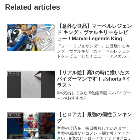
Related articles
【意外な良品】マーベルレジェン
マーベル
ド キング・ヴァルキリーをレビ
ュー！Marvel Legends King
Valkyrie Review !
『ソー：ラブ＆サンダー』に登場するキ
ング・ヴァルキリーのマーベルレジェン
ドをレビューした！ニュー・アスガルド
の王となったヴァルキリーを立体化し、
女戦士な姿がめっちゃかっこいいぞ！可
動域が『エンドゲーム』から進化して非
【リアル絵】高1の時に描いたス
マーベル
常にポージングも広くなっ...
パイダーマンです！ #shorts #イ
ラスト
#本気出してみた #色鉛筆画 #スパイダー
マン#おすすめ#
【ヒロアカ】最強の個性ランキン
マーベル
グ
考察や反応を、毎日投稿していきます！
考察や感想などコメント欄で教えてくだ
さい！#僕のヒーローアカデミア #アニメ