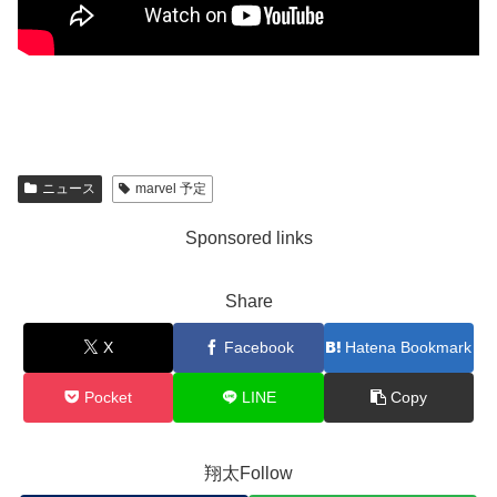
ニュース
marvel 予定
Sponsored links
Share
X
Facebook
Hatena Bookmark
Pocket
LINE
Copy
翔太Follow