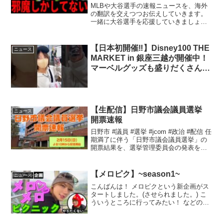
足を引っ張るな」
MLBや大谷選手の速報ニュースを、海外
の翻訳を交えつつお伝えしていきます。
一緒に大谷選手を応援していきましょ
う！
【日本初開催‼︎】Disney100 THE
ニュース
MARKET in 銀座三越が開催中！
マーベルグッズも盛りだくさんで
最高なので是非行ってみてね🤩#
マーベル女子 #ディズニー #マー
ベル
【生配信】日野市議会議員選挙
ニュース
開票速報
日野市 #議員 #選挙 #jcom #政治 #配信 任
期満了に伴う「日野市議会議員選挙」の
開票結果を、選挙管理委員会の発表をも
とに速報 ...
【メロピク】~season1~
ニュース
こんばんは！ メロピクという新企画がス
タートしました。(させられました。) こ
ういうところに行ってみたい！ などの意
見があれ ...