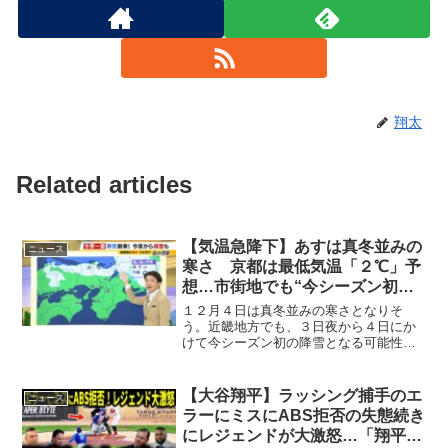
翔太
Related articles
【気温急降下】あすは真冬並みの
ニュース
寒さ 京都は最低気温「２℃」予
想…市街地でも“今シーズン初の
雪”の可能性【前田気象予報士が
１２月４日は真冬並みの寒さとなりそ
解説】（2025年12月3日）
う。近畿地方でも、３日夜から４日にか
けて今シーズン初の降雪となる可能性が
あります。
【大谷翔平】ラッシング捕手のエ
ニュース
ラーにミスにABS拒否の失態続き
にレジェンドが大激怒…「翔平の