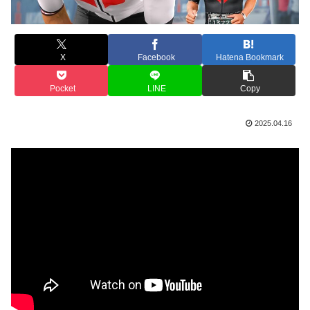
X
Facebook
Hatena Bookmark
Pocket
LINE
Copy
2025.04.16