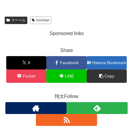
マーベル
ironman
Sponsored links
Share
X
Facebook
Hatena Bookmark
Pocket
LINE
Copy
翔太Follow