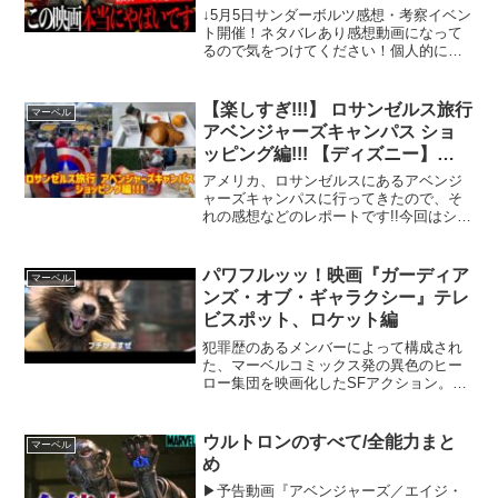
ベンジャーズ/アメコミ/マーベ
↓5月5日サンダーボルツ感想・考察イベン
ル】
ト開催！ネタバレあり感想動画になって
るので気をつけてください！個人的には
もう〜最高でした！！！-------------------------
----------------------------...
【楽しすぎ!!!】 ロサンゼルス旅行
マーベル
アベンジャーズキャンパス ショ
ッピング編!!! 【ディズニー】
【Disney】 【マーベル】
アメリカ、ロサンゼルスにあるアベンジ
【MARVEL】
ャーズキャンパスに行ってきたので、そ
れの感想などのレポートです!!今回はショ
ッピング編!!!後日、ガーディアンズ・オ
ブ・ギャラクシー Vo.3の公開初日を現地
チャイニーズシアターで観てきたので、
パワフルッッ！映画『ガーディア
マーベル
チャイニー...
ンズ・オブ・ギャラクシー』テレ
ビスポット、ロケット編
犯罪歴のあるメンバーによって構成され
た、マーベルコミックス発の異色のヒー
ロー集団を映画化したSFアクション。無
限の力を持つパワーストーンを盗んだ主
人公が、刑務所で出会った凶悪犯らと共
に宇宙滅亡を阻止するための戦いに挑
ウルトロンのすべて/全能力まと
マーベル
む。メガホンを取るのは『...
め
▶予告動画『アベンジャーズ／エイジ・