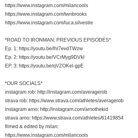
https://www.instagram.com/milancools
https://www.instagram.com/twnbrooks
https://www.instagram.com/luca.silvestre
*ROAD TO IRONMAN: PREVIOUS EPISODES*
Ep. 1: https://youtu.be/lhI7evdTWzw
Ep. 2: https://youtu.be/VCrMyg9DVkI
EP. 3: https://youtu.be/qVZOKel-gpE
*OUR SOCIALS*
instagram rob: http://instagram.com/averagerob
strava rob: https://www.strava.com/athletes/averagerob
instagram arno: http://instagram.com/arnothekid
strava arno: https://www.strava.com/athletes/61419854
filmed & edited by milan:
https://www.instagram.com/milancools