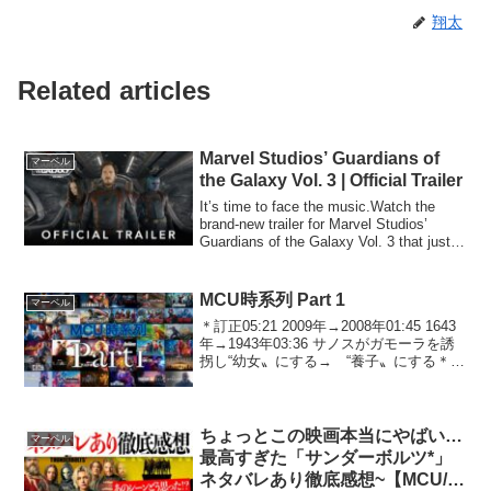
翔太
Related articles
Marvel Studios’ Guardians of
マーベル
the Galaxy Vol. 3 | Official Trailer
It’s time to face the music.Watch the
brand-new trailer for Marvel Studios’
Guardians of the Galaxy Vol. 3 that just
deb...
MCU時系列 Part 1
マーベル
＊訂正05:21 2009年→2008年01:45 1643
年→1943年03:36 サノスがガモーラを誘
拐し“幼女〟にする→ “養子〟にする＊
「レッドスカルとキャプテンアメリカが
戦う」より「ファストスが原爆を目にす
る」が先に来てしまってい...
ちょっとこの映画本当にやばい…
マーベル
最高すぎた「サンダーボルツ*」
ネタバレあり徹底感想~【MCU/ア