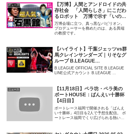
【万博】人間とアンドロイドの共
ニュース
存社会 「人間らしさ」にこだわ
るロボット 万博で示す「いのち
の可能性」 600km離れた病院か
万博会場に立つ、真っ黒なパビリオン。
らアバター受付｜シグネチャーパ
プロデューサーを務めたのは、ある異端
の教授です。
ビリオン「いのちの未来」〈カン
テレNEWS〉
【ハイライト】千葉ジェッツvs群
ニュース
馬クレインサンダーズ｜りそなグ
ループ B.LEAGUE
QUARTERFINALS 2025-26
B.LEAGUE OFFICIAL SITE B.LEAGUE
GAME3｜05.11.2026 プロバスケ
LINE公式アカウント B.LEAGUE ...
(Bリーグ)
【11月18日】ペラ坊・ペラ美の
ニュース
ボートHOUSE：ばんえい十勝杯
【4日目】
ボートレース福岡で開催される「ばんえ
い十勝杯」4日目を2人で予想生配信。 ボ
ートレース福岡でくり広げられる熱いレ
ースをお ...