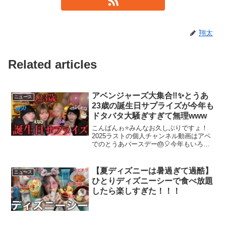
翔太
Related articles
アベンジャーズ大集合‼️✨とうあ
ニュース
23歳の誕生日サプライズが今年も
ドタバタ大騒ぎすぎて無理www
こんばんゎ⭐️みんなお久しぶりですょ！
2025ラストの個人チャンネル動画はアベ
でのとうあバースデー🎂🎈今年もいろん
な思い出できて最高だったゎぇまた来年
もいろんなこと更新するね‼️
@___2toua2___ @enapi.87 @mukuen...
【夏ディズニーは暑過ぎて過酷】
ニュース
ひとりディズニーシーで食べ放題
したら楽しすぎた！！！