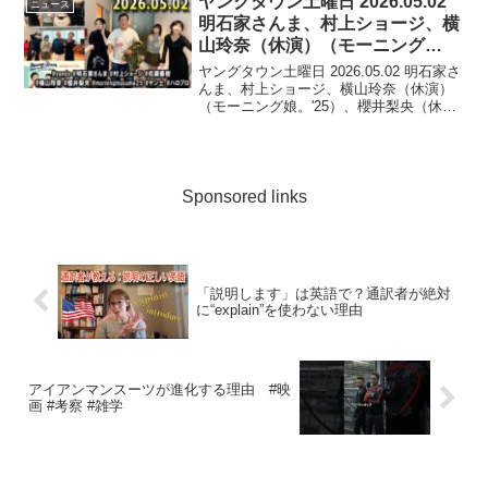
ヤングタウン土曜日 2026.05.02
ニュース
明石家さんま、村上ショージ、横
山玲奈（休演）（モーニング
娘。’25）、櫻井梨央（休演）
ヤングタウン土曜日 2026.05.02 明石家さ
（モーニング娘。’25）、加藤紀
んま、村上ショージ、横山玲奈（休演）
（モーニング娘。'25）、櫻井梨央（休
子、保田圭
演）（ ...
Sponsored links
「説明します」は英語で？通訳者が絶対
に“explain”を使わない理由
アイアンマンスーツが進化する理由 #映
画 #考察 #雑学