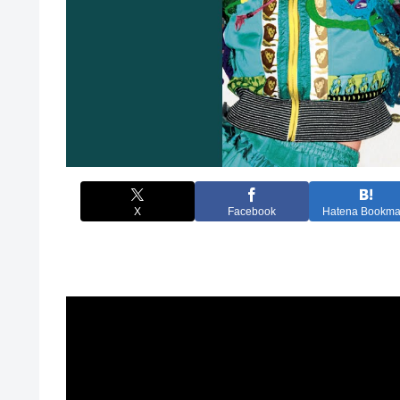
X
Facebook
Hatena Bookma