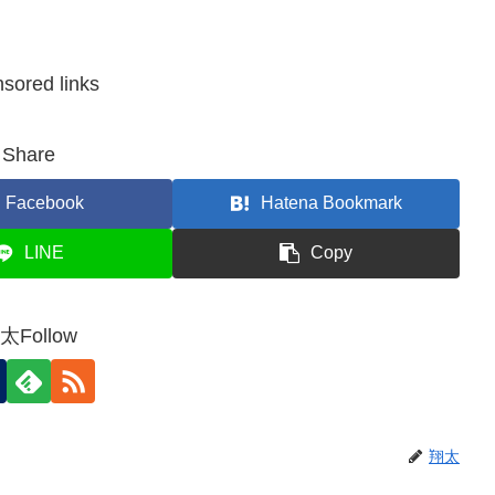
sored links
Share
Facebook
Hatena Bookmark
LINE
Copy
太Follow
翔太