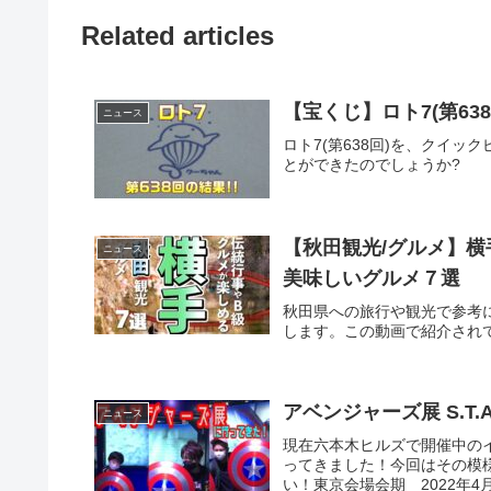
Related articles
【宝くじ】ロト7(第6
ニュース
ロト7(第638回)を、クイ
とができたのでしょうか?
【秋田観光/グルメ】
ニュース
美味しいグルメ７選
秋田県への旅行や観光で参考
します。この動画で紹介されて .
アベンジャ
ニュース
現在六本木ヒルズで開催中のイベン
ってきました！今回はその模
い！東京会場会期 2022年4月1