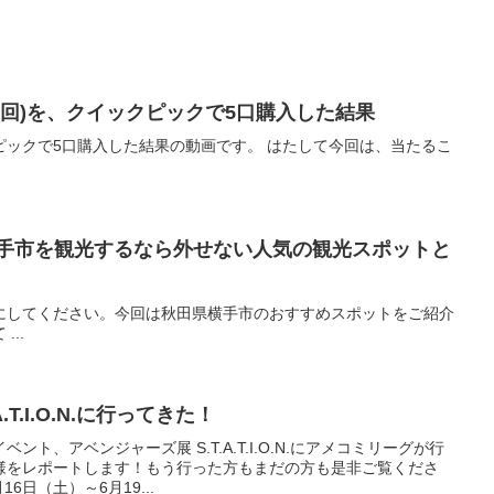
38回)を、クイックピックで5口購入した結果
ックピックで5口購入した結果の動画です。 はたして今回は、当たるこ
横手市を観光するなら外せない人気の観光スポットと
にしてください。今回は秋田県横手市のおすすめスポットをご紹介
..
ーズ展 S.T.A.T.I.O.N.に行ってきた！
ト、アベンジャーズ展 S.T.A.T.I.O.N.にアメコミリーグが行
様をレポートします！もう行った方もまだの方も是非ご覧くださ
6日（土）～6月19...