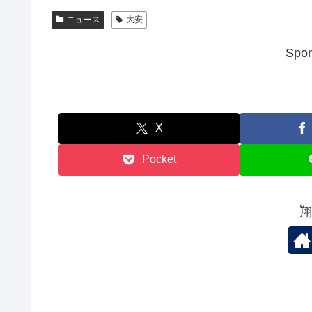
ニュース
大安
Spon
X
Pocket
翔