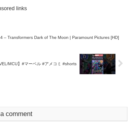
sored links
024 – Transformers Dark of The Moon | Paramount Pictures [HD]
L/MCU】#マーベル #アメコミ #shorts
 a comment