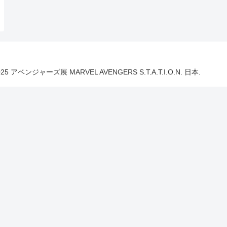
025 アベンジャーズ展 MARVEL AVENGERS S.T.A.T.I.O.N. 日本.