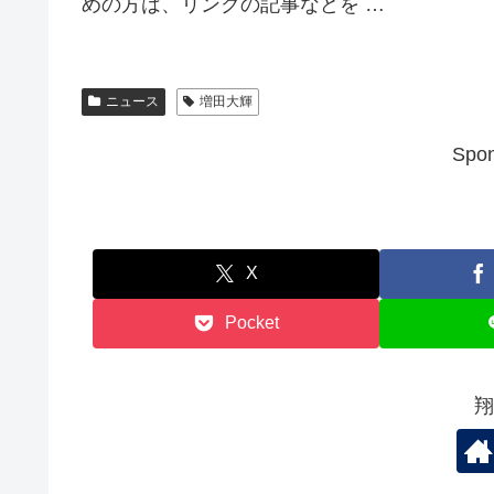
めの方は、リンクの記事などを …
ニュース
増田大輝
Spon
X
Pocket
翔