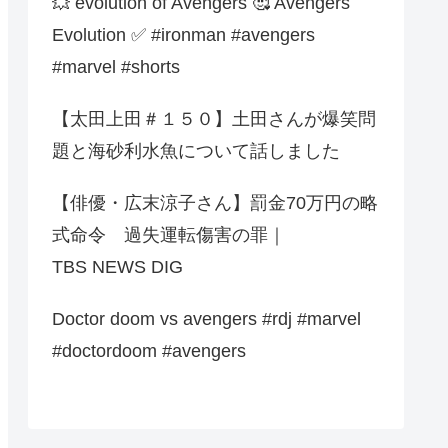
💥 evolution of Avengers 🥰 Avengers
Evolution ✅️ #ironman #avengers
#marvel #shorts
【太田上田＃１５０】土田さんが爆笑問
題と海砂利水魚について話しました
【俳優・広末涼子さん】罰金70万円の略
式命令 過失運転傷害の罪｜
TBS NEWS DIG
Doctor doom vs avengers #rdj #marvel
#doctordoom #avengers