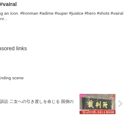
#vairal
ng an icon. #lronman #adime #super #justice #hero #shots #vairal
v...
sored links
 Ending scene
 国側の