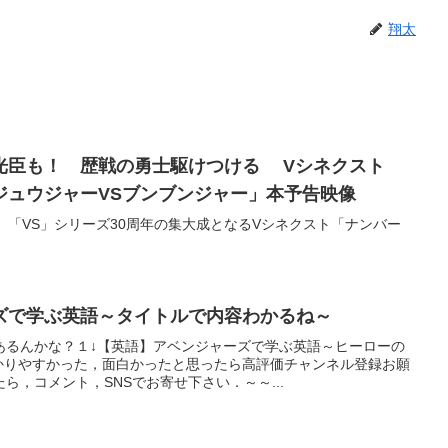
翔太
橋光臣も！ 歴戦の勇士駆けつける Vシネクスト
ジュウジャーVSブンブンジャー」本予告映像
、「VS」シリーズ30周年の集大成となるVシネクスト「ナンバー
ズで学ぶ英語～タイトルで内容わかるね～
あるんかな？１↓【英語】アベンジャーズで学ぶ英語～ヒーローの
かりやすかった，面白かったと思ったら高評価チャンネル登録お願
ら，コメント，SNSでお寄せ下さい．～～...