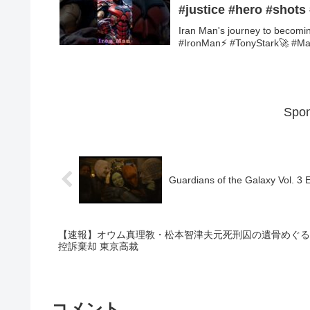
#justice #hero #shots 
Iran Man's journey to becomi
#IronMan⚡ #TonyStark🚀 #Mar
Spon
Guardians of the Galaxy Vol. 3
【速報】オウム真理教・松本智津夫元死刑囚の遺骨めぐる訴訟 二女への引き渡しを命じる
控訴棄却 東京高裁
コメント