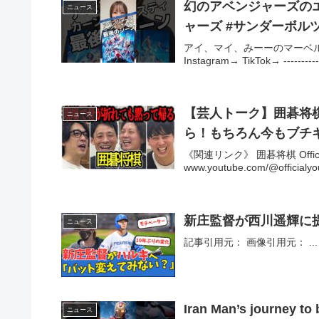
幻のアベンジャーズのエ
ニュース
ャーズ #サンダーボル
アイ、マイ、みーーのマーベル大好きSNS紹介
Instagram→ TikTok→ --------------
【芸人トーク】囲碁将棋
ニュース
ら！もちろん今もブチ
《関連リンク》 囲碁将棋 Official
www.youtube.com/@officia
新庄監督が西川遥輝に
ニュース
記事引用元： 画像引用元： ...
Iran Man’s journey to becoming an
ニュース