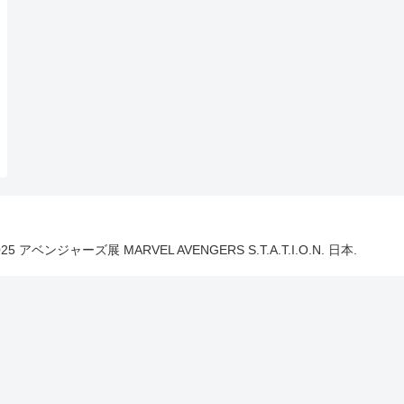
025 アベンジャーズ展 MARVEL AVENGERS S.T.A.T.I.O.N. 日本.