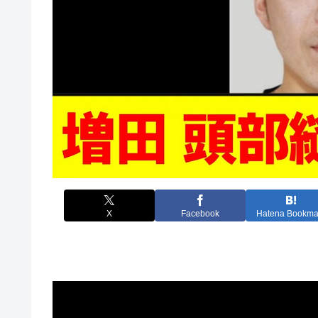
X
Facebook
Hatena Bookma