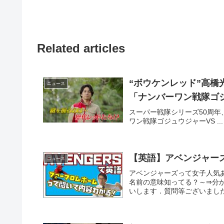
Related articles
“ボウケンレッド”高
ニュース
「ナンバーワン戦隊ゴ
スーパー戦隊シリーズ50周年
ワン戦隊ゴジュウジャーVS ...
【英語】アベンジャー
ニュース
アベンジャーズって女子人気
名前の意味知ってる？～⇒分
いします．質問等ございました