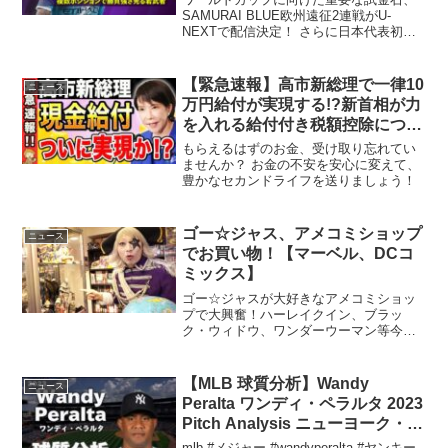
スター・Cのワンダーボーイ
SAMURAI BLUE欧州遠征2連戦がU-
NEXTで配信決定！ さらに日本代表初解
説となる中村 ...
【緊急速報】高市新総理で一律10
ニュース
万円給付が実現する!?新首相が力
を入れる給付付き税額控除につい
て解説します！【給付金】
もらえるはずのお金、受け取り忘れてい
ませんか？ お金の不安を安心に変えて、
豊かなセカンドライフを送りましょう！
ゴー☆ジャス、アメコミショップ
ニュース
でお買い物！【マーベル、DCコ
ミックス】
ゴー☆ジャスが大好きなアメコミショッ
プで大興奮！ハーレイクイン、ブラッ
ク・ウィドウ、ワンダーウーマン等今年
上映の話題作品のグッズも要チェック！
今回撮影協力してくださった店舗▼【豆
魚雷】通販HP→店舗（高円寺店）情報〒
【MLB 球質分析】Wandy
ニュース
166-0003東京都杉...
Peralta ワンディ・ペラルタ 2023
Pitch Analysis ニューヨーク・ヤ
ンキース NewYork Yankees
mlb #メジャー #wandyperalta #ヤンキー