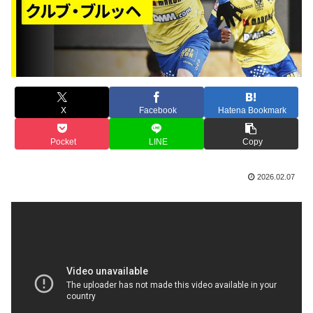
X
Facebook
Hatena Bookmark
Pocket
LINE
Copy
2026.02.07