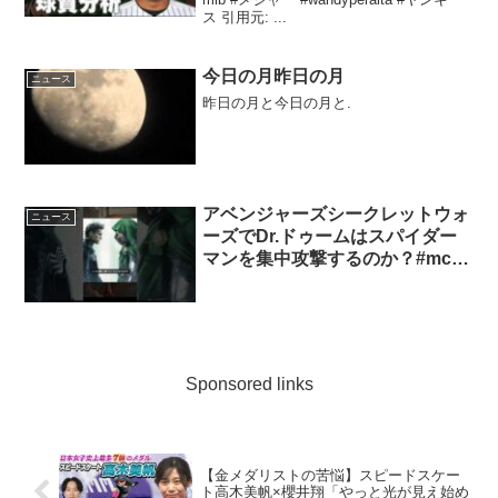
ス 引用元: ...
今日の月昨日の月
ニュース
昨日の月と今日の月と.
アベンジャーズシークレットウォ
ニュース
ーズでDr.ドゥームはスパイダー
マンを集中攻撃するのか？#mcu
#marvel
Sponsored links
【金メダリストの苦悩】スピードスケー
ト高木美帆×櫻井翔「やっと光が見え始め