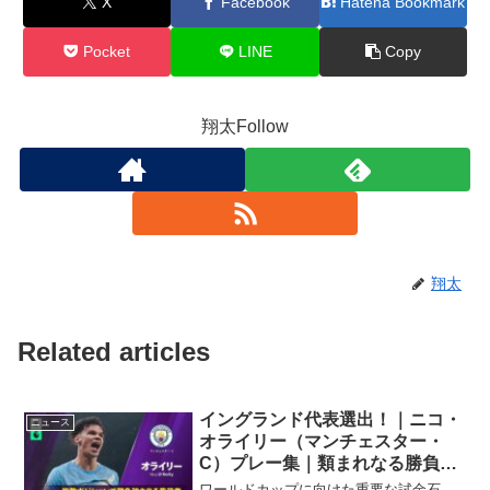
X
Facebook
Hatena Bookmark
Pocket
LINE
Copy
翔太Follow
翔太
Related articles
イングランド代表選出！｜ニコ・
ニュース
オライリー（マンチェスター・
C）プレー集｜類まれなる勝負強
さで勝利を手繰り寄せるマンチェ
ワールドカップに向けた重要な試金石、