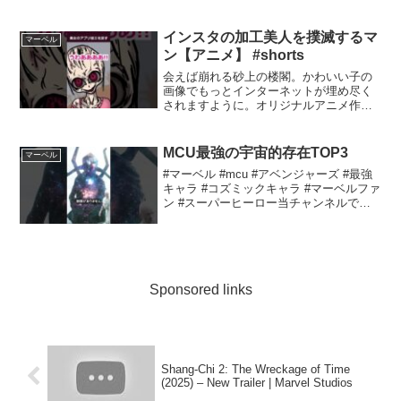
インスタの加工美人を撲滅するマ
マーベル
ン【アニメ】 #shorts
会えば崩れる砂上の楼閣。かわいい子の
画像でもっとインターネットが埋め尽く
されますように。オリジナルアニメ作っ
てます#アニメ #コント #オリジナル
MCU最強の宇宙的存在TOP3
マーベル
#マーベル #mcu #アベンジャーズ #最強
キャラ #コズミックキャラ #マーベルファ
ン #スーパーヒーロー当チャンネルでは
以下の音声を使用させて頂きます・
VOICEVOX:剣崎雌雄
Sponsored links
Shang-Chi 2: The Wreckage of Time
(2025) – New Trailer | Marvel Studios