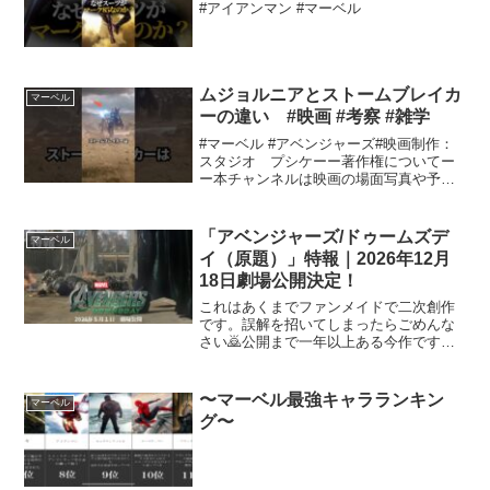
#アイアンマン #マーベル
ムジョルニアとストームブレイカ
マーベル
ーの違い #映画 #考察 #雑学
#マーベル #アベンジャーズ#映画制作：
スタジオ プシケーー著作権についてー
ー本チャンネルは映画の場面写真や予告
の映像等を使用しておりますが、著作権
に関しましてはYouTubeの規約をもとに
投稿しております。著作権侵害に関する
「アベンジャーズ/ドゥームズデ
マーベル
申し立てがあっ...
イ（原題）」特報｜2026年12月
18日劇場公開決定！
これはあくまでファンメイドで二次創作
です。誤解を招いてしまったらごめんな
さい🙇公開まで一年以上ある今作です
が、少しでもワクワク感が増して楽しん
でほしいなと思いこのファンメイド予告
編を作成しました。最初に本物だと思っ
〜マーベル最強キャラランキン
マーベル
て見てガッカリさせてしまっ...
グ〜