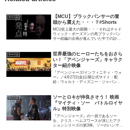
【MCU】ブラックパンサーの冒
マーベル
頭から震えた・・・？#Shorts
MCU史上最大の困難・・・それはチャド
ウィック・ボーズマンの死ブラックパン
サー続編の企画が進んでいた中での訃報
に全世界の人が落胆・・・“ブラックパン
サーにもう会えない”そんな中2022年に公
開された『ブラックパンサー/ワカンダ・
世界最強のヒーローたちをおさら
マーベル
フォーエバー...
い！「アベンジャーズ」キャラク
ター紹介映像
『アベンジャーズ/インフィニティ・ウォ
ー』／4月27日(金)公開公式サイト：配
給：ウォルト・ディズニー・ジャパン
(C) 2018MARVEL
ソーとロキが仲良さそう！ 映画
マーベル
『マイティ・ソー バトルロイヤ
ル』特別映像
『アベンジャーズ』の一員であるソー
を、クリス・ヘムズワースが演じたアク
ションシリーズの第3弾。ソーのハンマー
を破壊するほどの力を持つ敵が登場し、