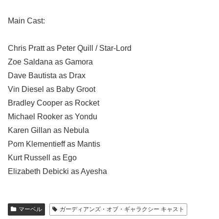
Main Cast:
Chris Pratt as Peter Quill / Star-Lord
Zoe Saldana as Gamora
Dave Bautista as Drax
Vin Diesel as Baby Groot
Bradley Cooper as Rocket
Michael Rooker as Yondu
Karen Gillan as Nebula
Pom Klementieff as Mantis
Kurt Russell as Ego
Elizabeth Debicki as Ayesha
マーベル
ガーディアンズ・オブ・ギャラクシー キャスト