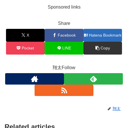
Sponsored links
Share
X
Facebook
Hatena Bookmark
Pocket
LINE
Copy
翔太Follow
翔太
Related articles