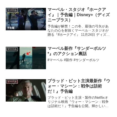
宇宙の果ての星でとらわれの身となった
ソーが戦う姿を活写する。クリスやロキ
マーベル・スタジオ『ホークア
マーベル
役のトム・ヒドルストンに...
イ』｜予告編｜Disney+（ディズ
ニープラス）
予告編が解禁！この冬、最強の弓矢があ
なたの心を射抜くマーベル・スタジオが
贈る『#ホークアイ』 11月24日 ディズニ
ープラスで独占配信開始登録▶︎ 詳細はコ
チラ▶︎ マーベル・スタジオが贈る、アベ
ンジャーズ創設メンバーの一人、ホーク
マーベル新作『サンダーボルツ
マーベル
アイの知...
*』のアクション裏話
#マーベル #新作 #サンダーボルツ
ブラッド・ピット主演最新作『ウ
マーベル
ォー・マシーン：戦争は話術
だ！』予告編
ブラッド・ピット主演・製作のNetflixオ
リジナル映画『ウォー・マシーン：戦争
は話術だ！』予告編を公開。輝かしい功
績を誇る陸軍大将がアフガニスタン駐留
軍司令官としてロックスターのごとく登