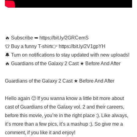
🔥 Subscribe ➥ https://bit.ly/2GRCemS
👕 Buy a funny T-shirt👉 https://bit.ly/2V1gpYH
🔔 Turn on notifications to stay updated with new uploads!
🔥 Guardians of the Galaxy 2 Cast ★ Before And After
Guardians of the Galaxy 2 Cast ★ Before And After
Hello again 🙂 If you wanna know a little bit more about
cast of Guardians of the Galaxy vol. 2 and their careers,
before this movie, you’re in the right place :). Like always,
it’s more than a few pics, it’s a mashup :). So give me a
comment, if you like it and enjoy!