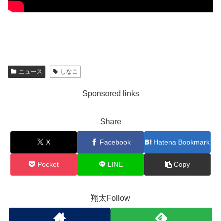
ニュース
しなこ
Sponsored links
Share
X
Facebook
Hatena Bookmark
Pocket
LINE
Copy
翔太Follow