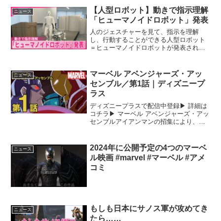
【人型ロボット】動きで指示理解
ニュース
「ヒューマノイドロボット」発表
人のジェスチャーを見て、指示を理解
し、行動することができる人型ロボット
＝ヒューマノイドロボットが発表されま
した。
マーベル アベンジャーズ・アッ
ニュース
センブル／第1話｜ディズニープ
ラス
ディズニープラスで配信中登録▶︎ 詳細は
コチラ▶︎ マーベル アベンジャーズ・アッ
センブルアイアンマンの招集により、マ
ーベルの最強ヒーローたち（ハルク、ソ
ー、キャプテン・アメリカ、 ホークア
イ、ファルコン、ブラック･ウィドウ）が
2024年に公開予定の4つのマーベ
ニュース
力を合わせ、...
ル映画 #marvel #マーベル #アメ
コミ
もしも日本にサノス軍が攻めてき
ニュース
たら……