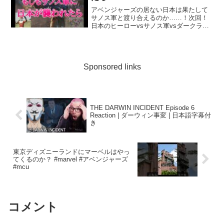
アベンジャーズの居ない日本は果たして
サノス軍と渡り合えるのか……！次回！
日本のヒーローvsサノス軍vsダークラ
イ！ぜってぇみてくれよな！！●お約束・
コメントは皆で楽しく！（他の方と揉め
ない、煽らない、等）・荒らし行為をし
ない・卑屈、嫌味な発...
Sponsored links
THE DARWIN INCIDENT Episode 6
Reaction | ダーウィン事変 | 日本語字幕付
き
東京ディズニーランドにマーベルはやっ
てくるのか？ #marvel #アベンジャーズ
#mcu
コメント