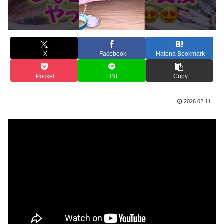
X
Facebook
Hatena Bookmark
Pocket
LINE
Copy
2026.02.11