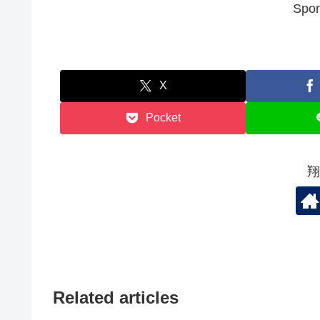
Spon
X
Pocket
翔
Related articles