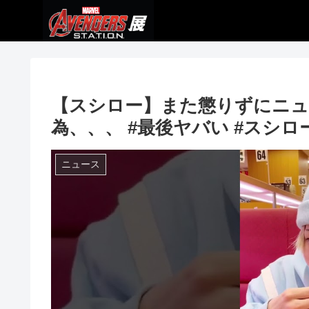
【スシロー】また懲りずにニュ
為、、、 #最後ヤバい #スシロー
ニュース