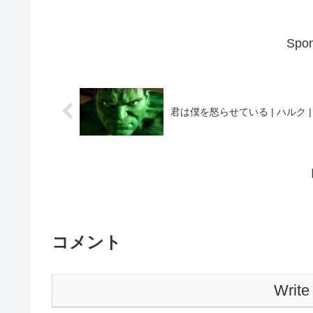
Spon
君は僕を怒らせている | ハルク 
コメント
Write