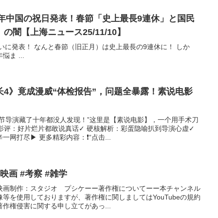
6年中国の祝日発表！春節「史上最長9連休」と国民
闇【上海ニュース25/11/10】
ついに発表！ なんと春節（旧正月）は史上最長の9連休に！ しか
ま ...
4》竟成漫威“体检报告”，问题全暴露！素说电影
细节导演藏了十年都没人发现！”这里是【素说电影】，一个用手术刀
影评：好片烂片都敢说真话✓ 硬核解析：彩蛋隐喻扒到导演心虚✓
网打尽▶ 更多精彩内容：❗“点击...
画 #考察 #雑学
#映画制作：スタジオ プシケーー著作権についてーー本チャンネル
等を使用しておりますが、著作権に関しましてはYouTubeの規約
作権侵害に関する申し立てがあっ...