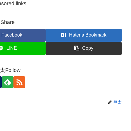
sored links
Share
Facebook
Hatena Bookmark
LINE
Copy
太Follow
翔太