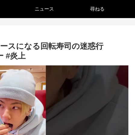
ニュース
尋ねる
ースになる回転寿司の迷惑行
 #炎上