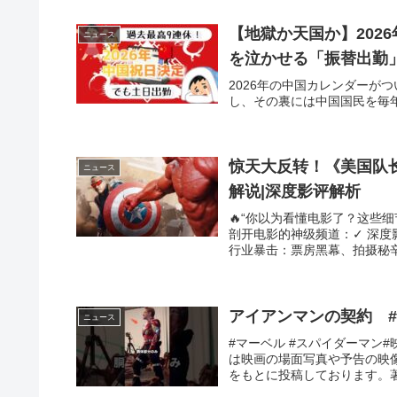
【地獄か天国か】202
ニュース
を泣かせる「振替出勤」の
2026年の中国カレンダーが
し、その裏には中国国民を毎年悩
惊天大反转！《美国队长
ニュース
解说|深度影评解析
🔥“你以为看懂电影了？这些
剖开电影的神级频道：✓ 深度
行业暴击：票房黑幕、拍摄秘辛一
アイアンマンの契約 #映
ニュース
#マーベル #スパイダーマン
は映画の場面写真や予告の映像
をもとに投稿しております。著