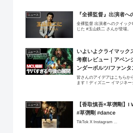
『全裸監督』出演者へ
ニュース
全裸監督 出演者へのクイック
じた #玉山鉄二 さんが登場。
いよいよクライマックス
ニュース
考察レビュー｜アベンジ
ンダーボルツ/ファンタ
皆さんのアイデアはこちらから---------
ます！ディズニー イマジネーションの
【香取慎吾×草彅剛】I WAN
ニュース
#草彅剛 #dance
TikTok X Instagram ...