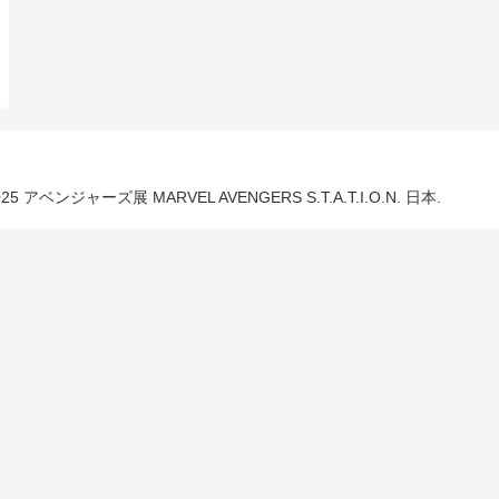
025 アベンジャーズ展 MARVEL AVENGERS S.T.A.T.I.O.N. 日本.