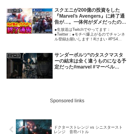
スクエニが200億の投資をした
ニュース
『Marvel’s Avengers』に終了通
告が…。一体何がダメだったの
か…？【PS4/PS5/Xbox/マーベル
●生放送はTwitchでやってます：
アベンジャーズ】
●Twitter：●モチベ爆上がるのでチャンネ
ル登録お願いします！#けまい #PS4
#ps5 ●最新作フォースポークンの感想で
すが…●PS5在庫不足終了のお知らせ
●2022年の世界のソフト売上ランキング...
サンダーボルツ*のタスクマスタ
ニュース
ーの結末は全く違うものになる予
定だった#marvel #マーベル
#mcu
Sponsored links
ドクターストレンジ vs シニスタースト
レンジ 音符バトル