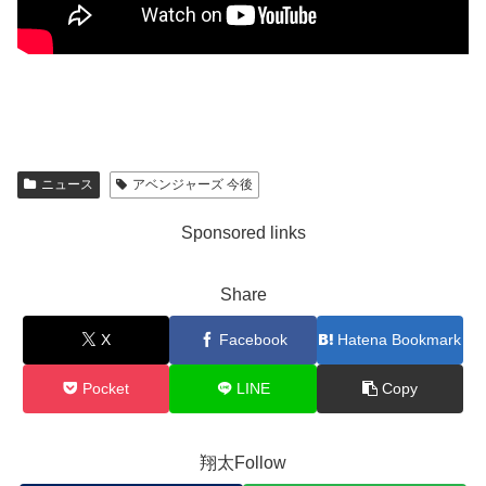
ニュース
アベンジャーズ 今後
Sponsored links
Share
X
Facebook
Hatena Bookmark
Pocket
LINE
Copy
翔太Follow