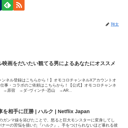
翔太
ル映画をだいたい観てる男によるあなたにオススメ
ャンネル登録はこちらから！】オモコロチャンネルXアカウントオ
お仕事・コラボのご依頼はこちらから！【公式】オモコロチャンネ
 →原宿 →ダ･ヴィンチ･恐山 →AR...
に圧勝 | ハルク | Netflix Japan
量のガンマ線を浴びたことで、怒ると巨大モンスターに変身してし
バナーの苦悩を描いた『ハルク』。手をつけられないほど暴れる彼