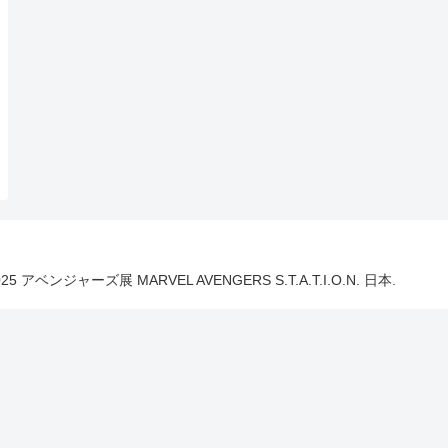
025 アベンジャーズ展 MARVEL AVENGERS S.T.A.T.I.O.N. 日本.