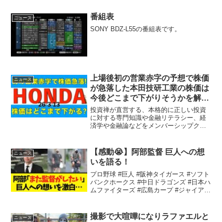
番組表
ニュース
SONY BDZ-L55の番組表です。
上場後初の営業赤字の予想で株価
ニュース
が急落した本田技研工業の株価は
今後どこまで下がりそうかを解説
します
投資禅が直営する、本格的に正しい投資
に対する専門知識や金融リテラシー、経
済学や金融論などをメンバーシップクラ
ブへのご ...
【感動😭】阿部監督 巨人への想
ニュース
いを語る！
プロ野球 #巨人 #阪神タイガース #ソフト
バンクホークス #中日ドラゴンズ #日本ハ
ムファイターズ #広島カープ #ジャイアン
ツ ...
撮影で大喧嘩になりラファエルと
ニュース