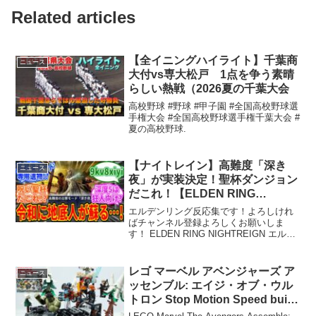
Related articles
【全イニングハイライト】千葉商
ニュース
大付vs専大松戸 1点を争う素晴
らしい熱戦（2026夏の千葉大会
高校野球 #野球 #甲子園 #全国高校野球選
手権大会 #全国高校野球選手権千葉大会 #
夏の高校野球.
【ナイトレイン】高難度「深き
ニュース
夜」が実装決定！聖杯ダンジョン
だこれ！【ELDEN RING
NIGHTREIGN】
エルデンリング反応集です！よろしけれ
ばチャンネル登録よろしくお願いしま
す！ ELDEN RING NIGHTREIGN エルデ
ンリング ...
レゴ マーベル アベンジャーズ ア
ニュース
ッセンブル: エイジ・オブ・ウル
トロン Stop Motion Speed build
Review / LEGO76291 / LEGO