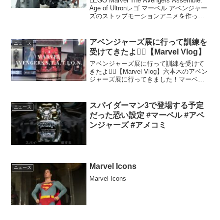
LEGO Marvel The Avengers Assemble:
Marvel
Age of Ultronレゴ マーベル アベンジャー
ズのストップモーションアニメを作って
います。レゴ マーベル アベンジャーズ
アッセンブル: エイジ・オブ・ウルトロ
ン...
アベンジャーズ展に行って訓練を
ニュース
受けてきたよ🦸‍♂️【Marvel Vlog】
アベンジャーズ展に行って訓練を受けて
きたよ🦸‍♂️【Marvel Vlog】六本木のアベン
ジャーズ展に行ってきました！マーベル
好きにはたまらない空間でした🦸‍♂️体験型
になっていてかなり楽しめました！ドク
ター・ストレンジのカフェにも行きた
スパイダーマン3で登場する予定
ニュース
か...
だった恐い設定 #マーベル #アベ
ンジャーズ #アメコミ
Marvel Icons
ニュース
Marvel Icons