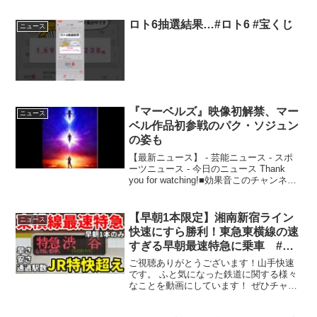
ロト6抽選結果…#ロト6 #宝くじ
ニュース
『マーベルズ』映像初解禁、マー
ニュース
ベル作品初参戦のパク・ソジュン
の姿も
【最新ニュース】 - 芸能ニュース - スポ
ーツニュース - 今日のニュース Thank
you for watching!■効果音このチャンネル
のバックグラウンドサウンドを使用しま
した。
【早朝1本限定】湘南新宿ライン
ニュース
快速にすら勝利！東急東横線の速
すぎる早朝最速特急に乗車 #東
急東横線 #東横線 #東横特急 #最
ご視聴ありがとうございます！山手快速
速特急 #東急電鉄 #東急 #東急
です。 ふと気になった鉄道に関する様々
なことを動画にしています！ ぜひチャン
5050系
ネル ...