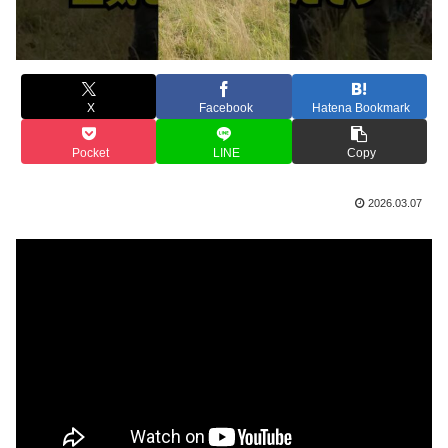
X
Facebook
Hatena Bookmark
Pocket
LINE
Copy
2026.03.07