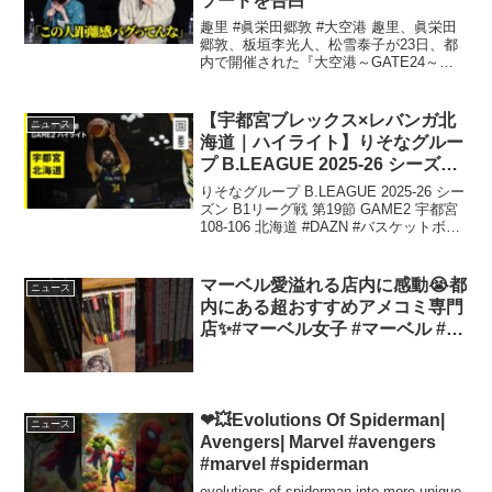
ソードを告白
趣里 #眞栄田郷敦 #大空港 趣里、眞栄田
郷敦、板垣李光人、松雪泰子が23日、都
内で開催された『大空港～GATE24～』
制作発表 ...
【宇都宮ブレックス×レバンガ北
ニュース
海道｜ハイライト】りそなグルー
プ B.LEAGUE 2025-26 シーズン
B1リーグ戦 第19節 GAME2
りそなグループ B.LEAGUE 2025-26 シー
ズン B1リーグ戦 第19節 GAME2 宇都宮
108-106 北海道 #DAZN #バスケットボー
ル ...
マーベル愛溢れる店内に感動😭都
ニュース
内にある超おすすめアメコミ専門
店✨#マーベル女子 #マーベル #ア
メコミ #スパイダーマン
❤💥Evolutions Of Spiderman|
ニュース
Avengers| Marvel #avengers
#marvel #spiderman
evolutions of spiderman into more unique