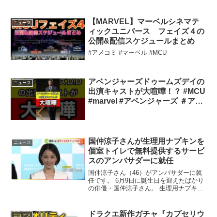
府内の店舗でもアメトイ コーナーの雰囲
気や商品の種類もかなり異なりますの
で、これから訪れる際の参考になればと
【MARVEL】マーベルシネマテ
ニュース
思います。X (Tw...
ィックユニバース フェイズ４の
公開&配信スケジュールまとめ
#アメコミ #マーベル #MCU
アベンジャーズドゥームズデイの
ニュース
出演キャストが大喧嘩！？ #MCU
#marvel #アベンジャーズ ＃アメ
コミ #shorts
国仲涼子さんが生理用ナプキンを
ニュース
個室トイレで無料提供するサービ
スのアンバサダーに就任
国仲涼子さん（46）がアンバサダーに就
任です。 6月9日に誕生日を迎えたばかり
の俳優・国仲涼子さん。 生理用ナプキン
を個室 ...
ドラクエ新作ガチャ『カプセリウ
ニュース