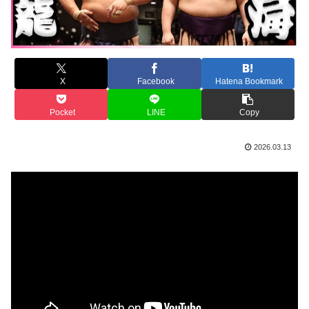
X
Facebook
Hatena Bookmark
Pocket
LINE
Copy
2026.03.13