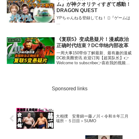
ム』が神クオリティすぎて感動！
DRAGON QUEST
YPちゃんねる登録してね！ □『ゲームは
...
《复联5》变成悬疑片！漫威政治
ニュース
正确时代结束？DC华纳内部改革
一周大事150带你了解最新、最有趣的漫威
DC欧美圈资讯 欢迎订阅【超英队长】👉
Welcome to subscribe👉喜欢我的视频，
请按赞、分享哦~Like my video welcome
hit like and share it~开...
Sponsored links
大相撲 安青錦ー藤ノ川＜令和８年三月
場所・５日目＞SUMO