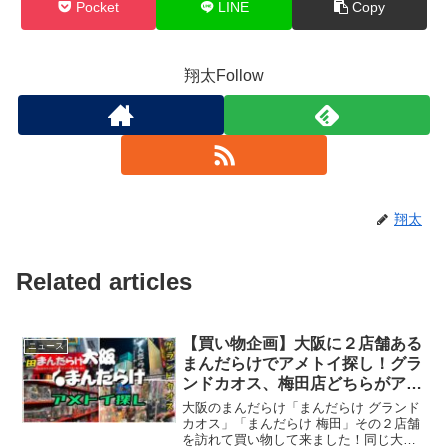
Pocket
LINE
Copy
翔太Follow
翔太
Related articles
【買い物企画】大阪に２店舗ある
ニュース
まんだらけでアメトイ探し！グラ
ンドカオス、梅田店どちらがアメ
トイに強い！？【トイハント、ブ
大阪のまんだらけ「まんだらけ グランド
ラショ】
カオス」「まんだらけ 梅田」その２店舗
を訪れて買い物して来ました！同じ大阪