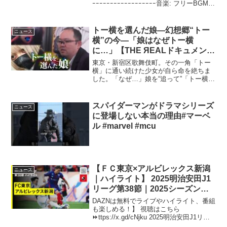
ｰｰｰｰｰｰｰｰｰｰｰｰｰｰｰｰｰｰ音楽: フリーBGM・
音楽素材MusMusサイト: #マーベル
#marvel #mcu #デアデビル #アベンジ...
トー横を選んだ娘―幻想郷“トー
ニュース
横”の今―「娘はなぜトー横
に…」【THE ЯEALドキュメンタ
リー】
東京・新宿区歌舞伎町。その一角「トー
横」に通い続けた少女が自ら命を絶ちま
した。「なぜ…」娘を“追って”「トー横」
に ...
スパイダーマンがドラマシリーズ
ニュース
に登場しない本当の理由#マーベ
ル #marvel #mcu
【ＦＣ東京×アルビレックス新潟
ニュース
｜ハイライト】 2025明治安田J1
リーグ第38節｜2025シーズン｜J
リーグ
DAZNは無料でライブやハイライト、番組
も楽しめる！】 視聴はこちら
⏩️ttps://x.gd/cNjku 2025明治安田J1リー
グ第38節 FC ...