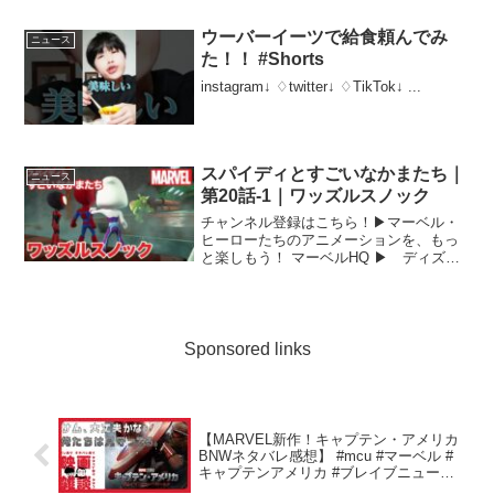
ウーバーイーツで給食頼んでみ
ニュース
た！！ #Shorts
instagram↓ ♢twitter↓ ♢TikTok↓ ...
スパイディとすごいなかまたち｜
ニュース
第20話-1｜ワッズルスノック
チャンネル登録はこちら！▶︎マーベル・
ヒーローたちのアニメーションを、もっ
と楽しもう！ マーベルHQ ▶ ディズニ
ー公式チャンネルでは、ディズニー、ピ
クサー、マーベル、スター・ウォーズな
どの様々な作品に関するコンテンツをお
届けします。ミッキ...
Sponsored links
【MARVEL新作！キャプテン・アメリカ
BNWネタバレ感想】 #mcu #マーベル #
キャプテンアメリカ #ブレイブニューワ
ールド #映画 #アメコミ #ヒーロー映画 #