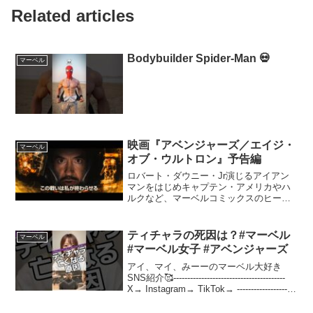
Related articles
Bodybuilder Spider-Man 💀
マーベル
映画『アベンジャーズ／エイジ・
マーベル
オブ・ウルトロン』予告編
ロバート・ダウニー・Jr演じるアイアン
マンをはじめキャプテン・アメリカやハ
ルクなど、マーベルコミックスのヒーロ
ーが一堂に会するアクション巨編の第2
弾。アイアンマンことトニー・スターク
が完成させた人工知能“ウルトロン”の暴走
ティチャラの死因は？#マーベル
マーベル
に端を発する、ヒー...
#マーベル女子 #アベンジャーズ
アイ、マイ、みーーのマーベル大好き
SNS紹介🥰----------------------------------------
X→ Instagram→ TikTok→ ---------------------
--------------...