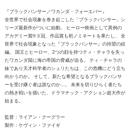
『ブラックパンサー／ワカンダ・フォーエバー』
全世界で社会現象を巻き起こした「ブラックパンサー」シ
リーズ最新作がついに始動。 ヒーロー映画として異例の
アカデミー賞®３冠、作品賞も初ノミネートを果たし、 全
世界で社会現象となった『ブラックパンサー』の待望の続
編。 国王とヒーロー、2つの顔を持つティ・チャラを失っ
たワカンダ国に海の帝国の脅威が迫る。 ティ・チャラの
妹であり天才科学者のシュリたちは、この危機にどう立ち
向かうのか。 そして、新たな希望となるブラックパンサ
ーを受け継ぐ者は誰なのか…。 未来を切りひらく者たち
の熱き戦いを描いた、ドラマチック・アクション超大作が
始まる。
監督：ライアン・クーグラー
製作：ケヴィン・ファイギ