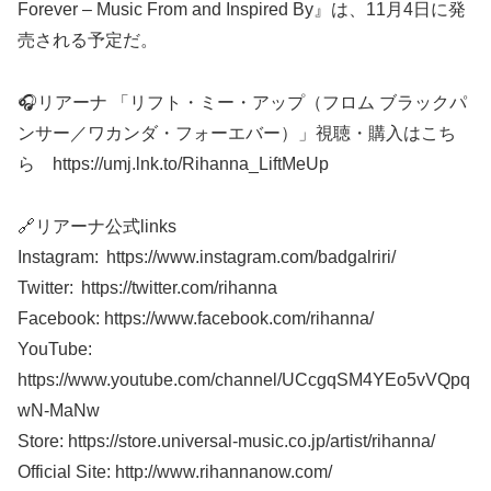
Forever – Music From and Inspired By』は、11月4日に発
売される予定だ。
🎧リアーナ 「リフト・ミー・アップ（フロム ブラックパ
ンサー／ワカンダ・フォーエバー）」視聴・購入はこち
ら https://umj.lnk.to/Rihanna_LiftMeUp
🔗リアーナ公式links
Instagram: https://www.instagram.com/badgalriri/
Twitter: https://twitter.com/rihanna
Facebook: https://www.facebook.com/rihanna/
YouTube:
https://www.youtube.com/channel/UCcgqSM4YEo5vVQpq
wN-MaNw
Store: https://store.universal-music.co.jp/artist/rihanna/
Official Site: http://www.rihannanow.com/