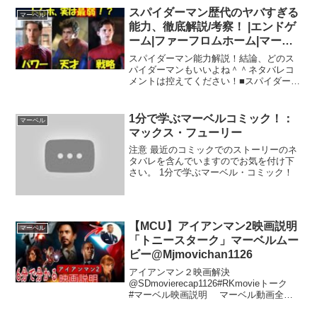
スパイダーマン歴代のヤバすぎる
マーベル
能力、徹底解説/考察！ |エンドゲ
ーム|ファーフロムホーム|マーベ
ル|MCU|アイアンマン｜アベンジ
スパイダーマン能力解説！結論、どのス
ャーズ
パイダーマンもいいよね＾＾ネタバレコ
メントは控えてください！■スパイダーマ
ン：ノーウェイホームネタバレあり解
説！エレクトロ、ピーター知らないのに
なぜ来れた？ヒントはあの一言！【ネタ
1分で学ぶマーベルコミック！：
マーベル
バレあり】【解説・考察】...
マックス・フューリー
注意 最近のコミックでのストーリーのネ
タバレを含んでいますのでお気を付け下
さい。 1分で学ぶマーベル・コミック！
【MCU】アイアンマン2映画説明
マーベル
「トニースターク」マーベルムー
ビー@Mjmovichan1126
アイアンマン２映画解決
@SDmovierecap1126#RKmovieトーク
#マーベル映画説明 マーベル動画全て:
TikTok :