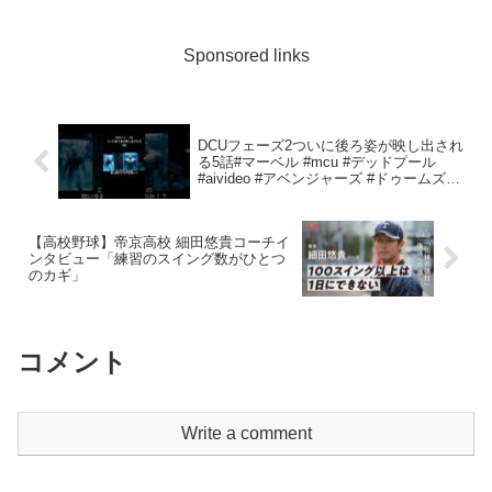
www.tiktok.com/@movies_short9shorts
channel: insta...
Sponsored links
DCUフェーズ2ついに後ろ姿が映し出され
る5話#マーベル #mcu #デッドプール
#aivideo #アベンジャーズ #ドゥームズデ
イ
【高校野球】帝京高校 細田悠貴コーチイ
ンタビュー「練習のスイング数がひとつ
のカギ」
コメント
Write a comment