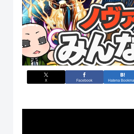
X
Facebook
Hatena Bookma