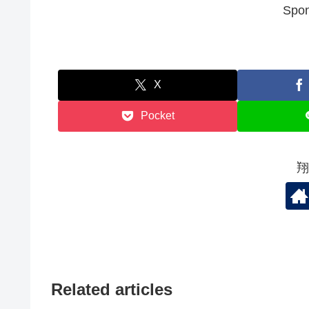
Spon
X
Pocket
翔
Related articles