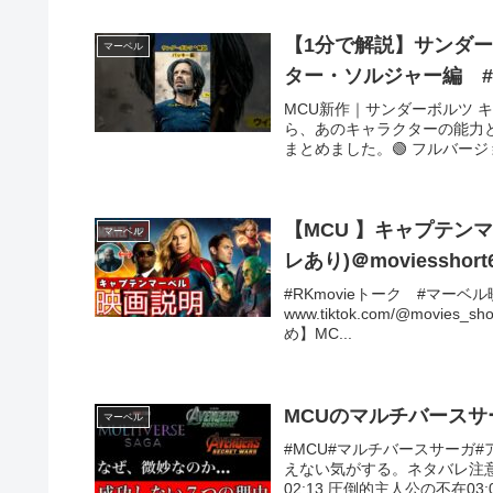
【1分で解説】サンダーボルツ
マーベル
ター・ソルジャー編 #sho
MCU新作｜サンダーボルツ
ら、あのキャラクターの能力
まとめました。🟢 フルバージ
【MCU 】キャプテン
マーベル
レあり)＠moviesshort
#RKmovieトーク #マーベル
www.tiktok.com/@movies_
め】MC...
MCUのマルチバース
マーベル
#MCU#マルチバースサーガ
えない気がする。ネタバレ注意↓
02:13 圧倒的主人公の不在03:0