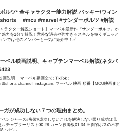
* 全キャラクター能力解説 バッキー/ウィン
rts #mcu #marvel #サンダーボルツ #解説
 キャラクター解説ショート】マーベル最新作『サンダーボルツ』か
と魅力を1分で解説！意外な過去や強すぎるスキルを短くギュッと
ョンでは他のメンバーも一気に紹介中！🔗...
マーベル映画説明、キャプテンマーベル解説(ネタバ
6423
映画説明 マーベル動画全て: TikTok :
short9shorts channel: instagram: マーベル 映画 順番【MCU映画まと
サーガが成功しない７つの理由まとめ。
#アベンジャーズ#失敗#成功しないこれを解決しない限り成功は見
↓チャプターリスト00:28 カーン役降板01:34 圧倒的ボスの不在
8 シビル...