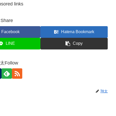
sored links
Share
Facebook
Hatena Bookmark
LINE
Copy
太Follow
翔太