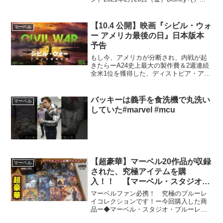
ズニープラス）で日本最速独占配信スタ
ート！登録▶︎ 詳細はコチラ▶︎ マーベルが
放つ『アベンジャーズ』スピンオフド
【10.4 公開】映画『シビル・ウォ
マーベル
ラ...
ー アメリカ最後の日』日本版本
予告
もし今、アメリカが分断され、内戦が起
きたらーA24史上最大の製作費＆2週連続
全米1位を獲得した、ディストピア・アク
ション『シビル・ウォー アメリカ最後
の日』2024年10月4日（金）公開公式
HP：公式X／Instagram／TikTok：＠...
バッキーは義手を食洗機で丸洗い
マーベル
していた#marvel #mcu
【超豪華】マーベル20作品が収録
マーベル
された、究極アイテムを購
入！！ 【マーベル・スタジオ・
ブルーレイ・コレクション】
マーベルファン必携！ 究極のブルーレ
イコレクションです！ー今回購入した商
品ー◆マーベル・スタジオ・ブルーレ
イ・コレクションー公式サイトはこち