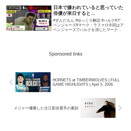
ら！ー◆マーベル・スタジオ・ブルーレ
イ・コレクション◆ユーキャン通販ショ
日本で嫌われていると思っていた
マーベル
ップー購入はこちらのサイトか...
俳優が来日すると…
#ずんだもん #ゆっくり解説 #ハルク#ア
ベンジャーズ#マーク・ラファロ今回はア
ベンジャーズでハルクを演じたマーク・
ラファロについて調べてみました。楽し
んでごらんください。・参考出典▼お借
りしている素材▼VOICEVOX：
VOICEVOX:...
Sponsored links
HORNETS at TIMBERWOLVES | FULL
GAME HIGHLIGHTS | April 5, 2026
メジャー優勝した古江彩佳選手の素顔