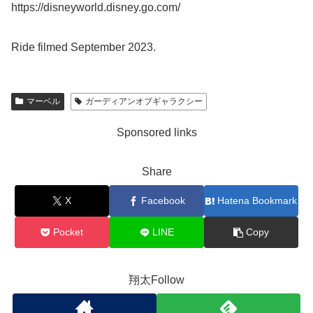
https://disneyworld.disney.go.com/
Ride filmed September 2023.
マーベル
ガーディアンオブギャラクシー
Sponsored links
Share
X
Facebook
Hatena Bookmark
Pocket
LINE
Copy
翔太Follow