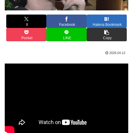
X
Facebook
Hatena Bookmark
Pocket
LINE
Copy
2026.04.12