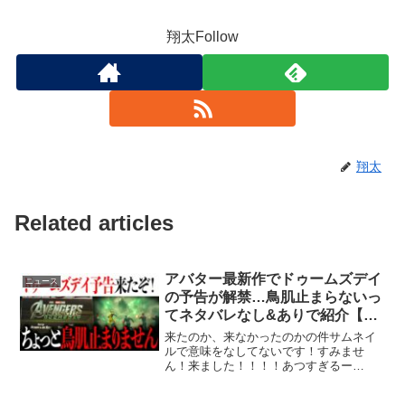
翔太Follow
翔太
Related articles
アバター最新作でドゥームズデイ
ニュース
の予告が解禁…鳥肌止まらないっ
てネタバレなし&ありで紹介【ア
ベンジャーズ/マーベル/映画紹
来たのか、来なかったのかの件サムネイ
介/MCU】
ルで意味をなしてないです！すみませ
ん！来ました！！！！あつすぎるー
ー！！！！！！--------------------------------------
------------------------...