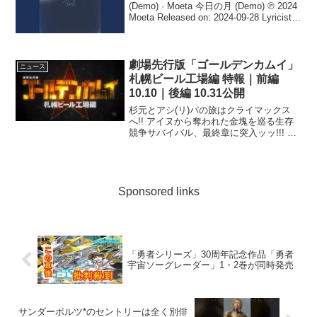
(Demo) · Moeta 今日の月 (Demo) ℗ 2024
Moeta Released on: 2024-09-28 Lyricist:
...
劇場先行版「ゴールデンカムイ」
ニュース
札幌ビール工場編 特報｜前編
10.10｜後編 10.31公開
杉元とアシ(リ)パの旅はクライマックス
へ!! アイヌから奪われた金塊を巡る生存
競争サバイバル、最終章に突入ッッ!!! 劇
場先行版『 ...
Sponsored links
「勇者シリーズ」30周年記念作品「勇者
宇宙ソーグレーダー」1・2巻が同時発売
サンダーボルツ*のセントリーは全く別俳