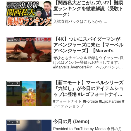
【関西私大どこがムズい!?】難易
ニュース
度ランキングを徹底解説〈受験ト
ーーク〉
入試直前パックはこちらから ...
【4K】ついにスパイダーマンが
ニュース
アベンジャーズに来た【マーベル
アベンジャーズ】【Marvel’s
Avengers】
ぜひともチャンネル登録をツイッター↓良
ければメンバー登録もお待ちしてます↓
#Marvel's Avengers#マーベルアベンジャ
ーズ
【新エモート】マーベルシリーズ
ニュース
『力試し』が今日のアイテムショ
ップに登場 #レゴフォートナイト
#LegoFortnite #Shorts
#フォートナイト #Fortnite #EpicPartner #
アイテムショップ
今日の月 (Demo)
ニュース
Provided to YouTube by Moeta 今日の月