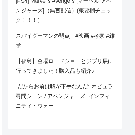
[PS4] Marvel’s Avengers [マーベル アベ
ンジャーズ]（無言配信）(概要欄チェッ
ク！！！）
スパイダーマンの弱点 #映画 #考察 #雑
学
【福島】金曜ロードショーとジブリ展に
行ってきました！購入品も紹介♪
‟だからお前は嘘が下手なんだ‟ ネビュラ
尋問シーン / アベンジャーズ: インフィ
ニティ・ウォー