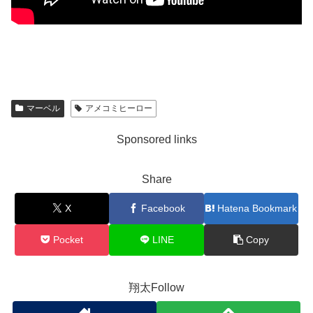
マーベル
アメコミヒーロー
Sponsored links
Share
X
Facebook
Hatena Bookmark
Pocket
LINE
Copy
翔太Follow