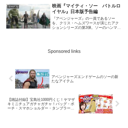
映画『マイティ・ソー バトルロ
マーベル
イヤル』日本版予告編
『アベンジャーズ』の一員であるソー
を、クリス・ヘムズワースが演じたアク
ションシリーズの第3弾。ソーのハンマー
を破壊するほどの力を持つ敵が登場し、
宇宙の果ての星でとらわれの身となった
ソーが戦う姿を活写する。クリスやロキ
役のトム・ヒドルストンに...
Sponsored links
アベンジャーズエンドゲームのソーの新
たなアイテム
【雑誌付録】宝島社1000円くじ！ヤマザ
キミニチュアガチャガチャ！バッグ・ポ
ーチ・スマホショルダー・タンブラーを
正直レビュー！