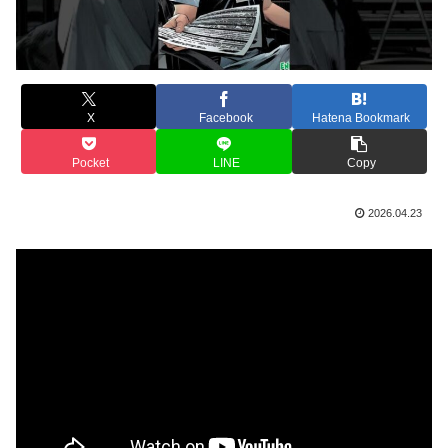
X
Facebook
Hatena Bookmark
Pocket
LINE
Copy
2026.04.23