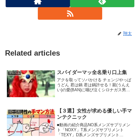
翔太
Related articles
スパイダーマッ全名乗り口上集
マーベル
アクを取ってソバかける チェンジやっぱ
うどん 君は鍋 君は鍋許せる！親(うんえ
い)の愛(BAN)に咽び泣くシロナガス男、
スパイダーマッ！
【３選】女性が求める優しい手マ
マーベル
ンテクニック
■動画の紹介商品NO系メンズサプリメン
ト「NOXY」T系メンズサプリメント
「TEXY」D系メンズサプリメント
「DOXY」#pr ■参考文献Olausson, H., et