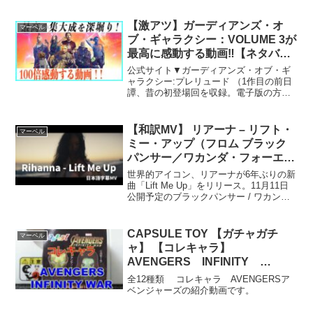
al. (2002).Unmyelinated tactile af...
【激アツ】ガーディアンズ・オ
マーベル
ブ・ギャラクシー：VOLUME 3が
最高に感動する動画‼【ネタバレ
あり】︎
公式サイト▼ガーディアンズ・オブ・ギ
ャラクシー:プレリュード （1作目の前日
譚、昔の初登場回を収録。電子版の方が
安い）※アソシエイトリンク使用引用チ
ャンネル登録、高評価で応援してもらえ
ると嬉しいです！▼twitterもやっているの
【和訳MV】 リアーナ – リフト・
マーベル
で良ければ...
ミー・アップ（フロム ブラック
パンサー／ワカンダ・フォーエバ
ー）
世界的アイコン、リアーナが6年ぶりの新
曲「Lift Me Up」をリリース。11月11日
公開予定のブラックパンサー / ワカン
ダ・フォーエバーオリジナルサウンドト
ラックからのリードシングルとなる。こ
の曲は、リアーナにとって、2016年のア
CAPSULE TOY 【ガチャガチ
マーベル
ル...
ャ】 【コレキャラ】
AVENGERS INFINITY
WAR アベンジャーズ
全12種類 コレキャラ AVENGERSア
MARVEL UNBOXING &
ベンジャーズの紹介動画です。
REVIEW JUNE 2019