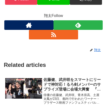
翔太Follow
翔太
Related articles
佐藤健、武井咲をスマートにリー
ニュース
ドで神対応！るろ剣メンバーのサ
プライズ登場に会場大興奮 『ワ
ーナー・ブラザース映画ファンフ
俳優の佐藤健、武井咲、青木崇高、土屋
ェスティバル・グランドフィナー
太鳳が23日、都内で行われたワーナー・
ブラザース映画ファンフェスティバル・
レ』
グランド ...