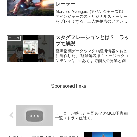
レーラー
Marvel's Avengers (アベンジャーズ)は、
アベンジャーズのオリジナルストーリー
をプレイできる、三人称視点のアクショ
ンアドベンチャーゲームです。この動画
では、ヒーロー達のギア（装備）やスキ
ル、衣装のカスタマイズだけでなく、プ
スタグフレーションとは？ ラッ
ニュース
レ...
プで解説
経済指標データやマクロ経済情報をもと
に制作した、“経済解説系ミュージックコ
ンテンツ”。 ※あくまで個人の見解と創作
による ...
Sponsored links
ヒーローが映ったら即終了のMCU予告編
一覧（ドラマは除く）