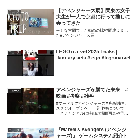
【アベンジャーズ展】関東の女子
ニュース
大生が一人で京都に行って推しに
会ってきた
幸せな空間でした動画の比率間違えまし
た#アベンジャーズ展
LEGO marvel 2025 Leaks |
ニュース
January sets #lego #legomarvel
アベンジャーズが勝てた未来 #
ニュース
映画 #考察 #雑学
#マーベル #アベンジャーズ#映画制作：
スタジオ プシケーー著作権についてー
ー本チャンネルは映画の場面写真や予告
の映像等を使用しておりますが、著作権
に関しましてはYouTubeの規約をもとに
投稿しております。著作権侵害に関する
『Marvel’s Avengers (アベンジ
ニュース
申し立てがあっ...
ャーズ)』 ゲームシステム紹介ト