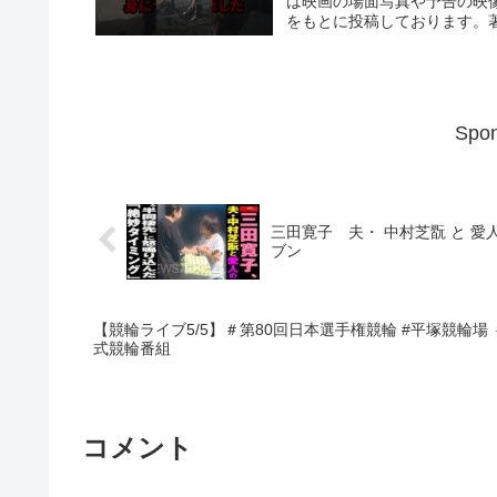
は映画の場面写真や予告の映像
をもとに投稿しております。著
Spon
三田寛子 夫・ 中村芝翫 と 愛
ブン
【競輪ライブ5/5】＃第80回日本選手権競輪 #平塚競輪場 ＃G1「B
式競輪番組
コメント