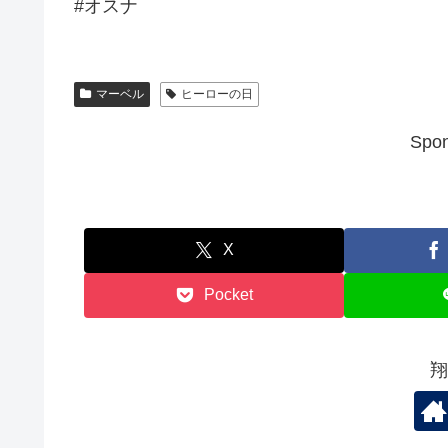
#オスナ
マーベル
ヒーローの日
Spon
X
Pocket
翔