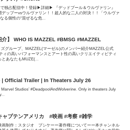
ス）で独占配信中！登録▶︎詳細▶︎ 『デッドプール＆ウルヴァリン』
速公開デップーvsウルヴァリン！！超人的な二人の対決！！「ウルヴァ
る個性の“混ぜるな危...
【MAZZEL / メンバー紹介】 WHO IS MAZZEL #BMSG #MAZZEL
イズグループ、MAZZEL(マーゼル)のメンバー紹介MAZZEL公式
クオリティの高いパフォーマンスとアート性の高いクリエイティビティ
あなたもMUZE(...
 Official Trailer | In Theaters July 26
r Marvel Studios’ #DeadpoolAndWolverine. Only in theaters July
...
ャプテンアメリカ #映画 #考察 #雑学
#映画制作：スタジオ プシケーー著作権についてーー本チャンネル