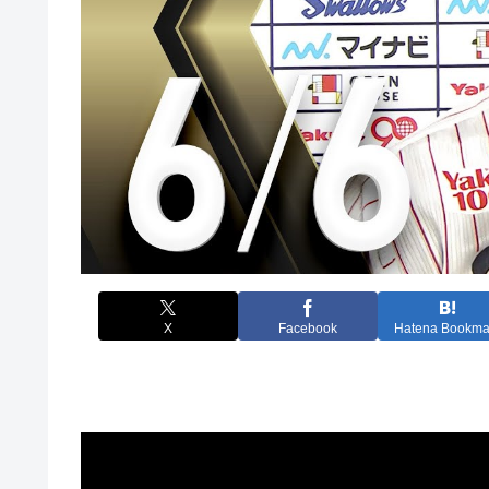
X
Facebook
Hatena Bookma