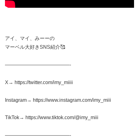
アイ、マイ、みーーの
マーベル大好きSNS紹介🥰
—————————————-
X→ https://twitter.com/imy_miiii
Instagram→ https://www.instagram.com/imy_miii
TikTok→ https://www.tiktok.com/@imy_miii
—————————————-