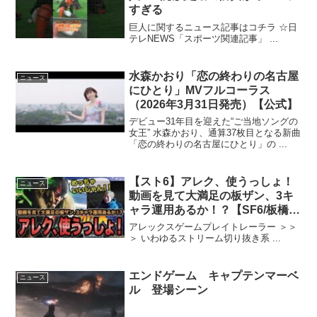
すぎる
巨人に関するニュース記事はコチラ ☆日
テレNEWS「スポーツ関連記事」 ...
水森かおり「恋の終わりの名古屋
ニュース
にひとり」MVフルコーラス
（2026年3月31日発売）【公式】
デビュー31年目を迎えた“ご当地ソングの
女王” 水森かおり、通算37枚目となる新曲
「恋の終わりの名古屋にひとり」の ...
【スト6】アレク、使うっしょ！
ニュース
動画を見て大満足の板ザン、3キ
ャラ運用あるか！？【SF6/板橋ザ
ンギエフ/アレックス/ストリート
アレックスゲームプレイトレーラー ＞＞
ファイター6】
＞ いわゆるストリーム切り抜き系 ...
エンドゲーム キャプテンマーベ
ニュース
ル 登場シーン