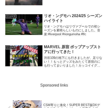
リオ・ングモハ 2024/25 シーズン
ニュース
ハイライト
リオ・ングモハはリヴァプールでの初シ
ーズンを素晴らしいものにしました。音
楽:#liverpool #riongumoha #lfc
MARVEL 原宿 ポップアップスト
ニュース
アに行ってきた！
渋谷109の地下にも行きましたが、足りな
い！！もっとグッズをみたくて原宿のに
も行ってまいりました！カッコイイグッ
ズも可愛いグッズも色々あって楽しかっ
たです！
Sponsored links
CSM寄りに進化！SUPER BEST版DXデ