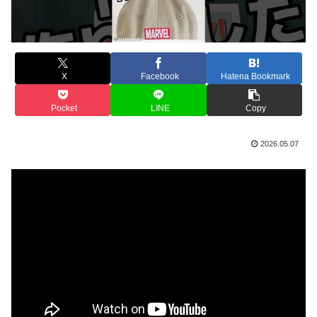
X
Facebook
Hatena Bookmark
Pocket
LINE
Copy
2026.05.07