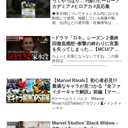
ってやっぱり… #僕のヒーローア
カデミア #ヒロアカ #反応集
◆著作権についてチャンネル内における
動画にて使用、掲載している画像や動
画、台詞などの著作権・肖像権等は、各
権利所有者様に帰属致します。万が一動
画の内容に問題がある場合、各権利所有
者様本人からご指摘いただけますと幸い
~ドラマ「ロキ」シーズン２最終
マーベル
です。◆引用©堀越耕平 (...
回徹底感想~衝撃の終わりに言葉
を失ってしまった…【MCU/アメ
コミ/マーベル/アベンジャーズ/ア
ちょっと言葉にならないですね...この最
イアンマン】
終回は...------------------------------------------------
----------------------------------------------...
【Marvel Rivals】初心者必見!!!
マーベル
最適なキャラが見つかる『全ファ
イターキャラ解説』前編【マーベ
ルライバルズ】【PS4:PS5】
#マーベルライバルズ #Marvel
【PC】【白金レオ】
Rivals𝕏(旧Twitter)アカウント🖥️メインチャ
ンネル
Marvel Studios’ Black Widow –
マーベル