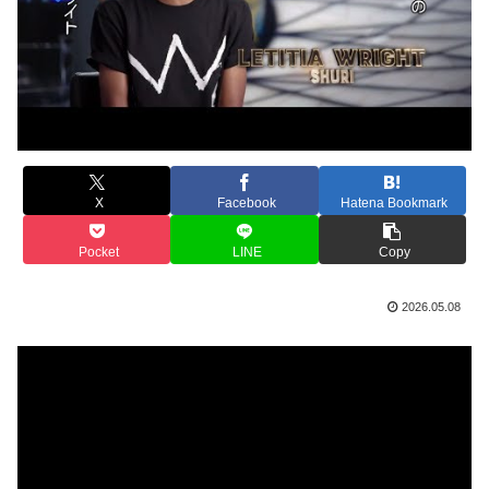
X
Facebook
Hatena Bookmark
Pocket
LINE
Copy
2026.05.08