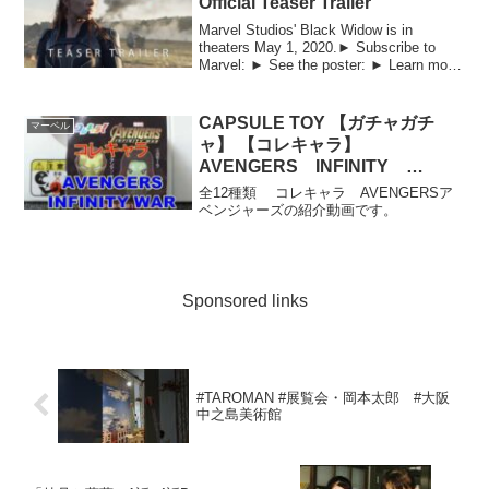
Official Teaser Trailer
Marvel Studios' Black Widow is in
theaters May 1, 2020.► Subscribe to
Marvel: ► See the poster: ► Learn more:
Follow Mar...
CAPSULE TOY 【ガチャガチ
マーベル
ャ】 【コレキャラ】
AVENGERS INFINITY
WAR アベンジャーズ
全12種類 コレキャラ AVENGERSア
MARVEL UNBOXING &
ベンジャーズの紹介動画です。
REVIEW JUNE 2019
Sponsored links
#TAROMAN #展覧会・岡本太郎 #大阪
中之島美術館