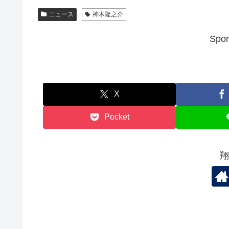
ニュース
神木隆之介
Spon
X
Pocket
翔