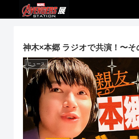
神木×本郷 ラジオで共演！〜そ
ニュース