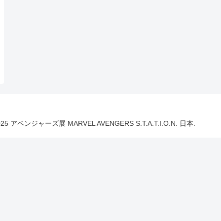
025 アベンジャーズ展 MARVEL AVENGERS S.T.A.T.I.O.N. 日本.