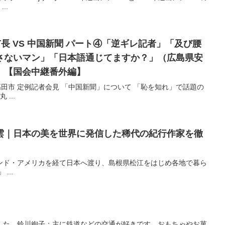
..
市長 VS 中国新聞 パート④「逆ギレ記者」「及び腰
さないマン」「日本語通じてますか？」（広島県安
）【国会中継番外編】
芸高田市 定例記者会見 「中国新聞」について 「恥を知れ」で話題の
...
雲｜日本の美を世界に発信した稀代の紀行作家を徹
ンド・アメリカを経て日本へ渡り、島根県松江をはじめ各地で暮ら
...
した。鈴川絢子：主に鉄道などの交通が好きです。おもちゃやお菓