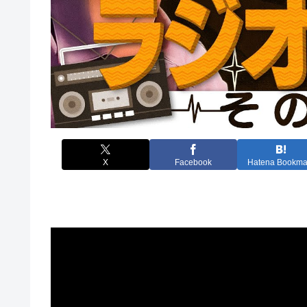
X
Facebook
Hatena Bookma