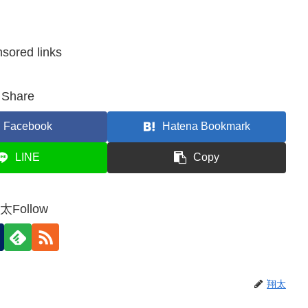
sored links
Share
Facebook
Hatena Bookmark
LINE
Copy
太Follow
翔太