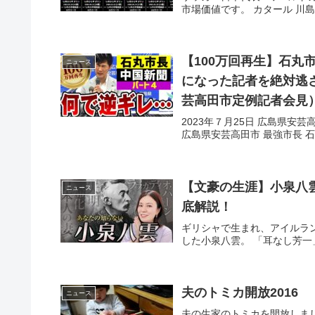
市場価値です。 カタール 川島 .
【100万回再生】石丸
ニュース
になった記者を絶対逃
芸高田市定例記者会見
2023年７月25日 広島県安
広島県安芸高田市 最強市長 石丸 
【文豪の生涯】小泉八
ニュース
底解説！
ギリシャで生まれ、アイルラ
した小泉八雲。 「耳なし芳一」 
夫のトミカ開放2016
ニュース
夫の生家のトミカを開放しま