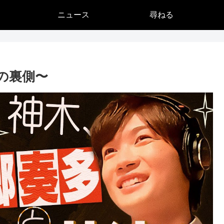
ニュース
尋ねる
の裏側〜