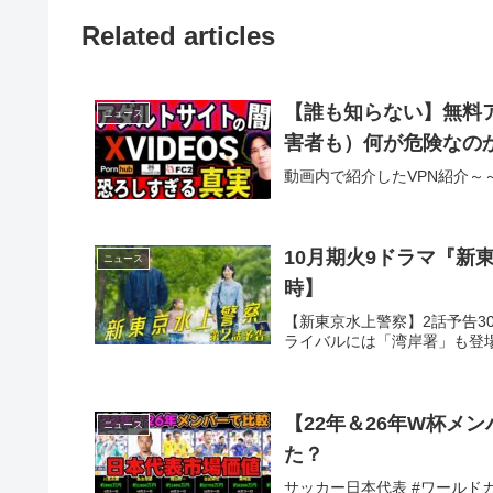
Related articles
【誰も知らない】無料
ニュース
害者も）何が危険なの
動画内で紹介したVPN紹介～～～
10月期火9ドラマ『新東
ニュース
時】
【新東京水上警察】2話予告3
ライバルには「湾岸署」も登
【22年＆26年W杯メ
ニュース
た？
サッカー日本代表 #ワールドカッ