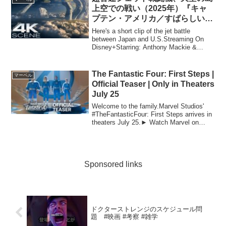
ライアン・クーグラー。『...
上空での戦い（2025年）『キャ
プテン・アメリカ／すばらしい新
世界』映画クリップ 4K
Here's a short clip of the jet battle
between Japan and U.S.Streaming On
Disney+Starring: Anthony Mackie &
Harrison Ford...
The Fantastic Four: First Steps |
マーベル
Official Teaser | Only in Theaters
July 25
Welcome to the family.Marvel Studios'
#TheFantasticFour: First Steps arrives in
theaters July 25.► Watch Marvel on
Disne...
Sponsored links
ドクターストレンジのスケジュール問
題 #映画 #考察 #雑学