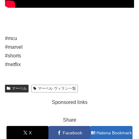
#mcu
#marvel
#shorts
#netflix
マーベル
マーベル ヴィラン一覧
Sponsored links
Share
X
Facebook
Hatena Bookmark