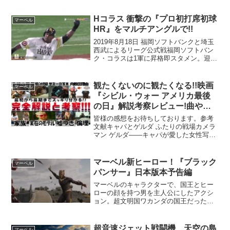
Hコラス 衝撃の『プロ初打席初球
マーベル
HR』をマルチアングルで!!
2019年8月18日 福岡ソフトバンクと埼玉
西武によるリーグ公式戦福岡ソフトバン
ク・コラスは1軍に昇格即スタメン。迎え
た第1打席の初球をはじき返すと、右中間
スタンドテラス席へ!! 左腕を高々と上
げ、衝撃のデビューを飾った。
観たくないのに観たくなる!!映画
マーベル
『シビル・ウォー アメリカ最後
の日』解説考察レビュー!曲や地
政学から解る内戦!! サミーの写真
皆様の感想をお待ちしております。参考
を消した理由 伏線 ジェシーのモ
文献キャパとゲルダ ふたりの戦場カメラ
マン ゲルダ――キャパが愛した女性写真
デル リーの生死 CIVIL WAR 感想
家の生涯お勧め反戦映画以下参照源 ＃シ
ビルウォー ＃A24 ＃アメリカ最後の日も
し今、アメリカが分断され、内戦が起き
マーベル新ヒーロー！『ブラック
マーベル
たらーA24...
パンサー』日本版本予告編
マーベルのキャラクターで、国王とヒー
ローの顔を持つ男を主人公にしたアクシ
ョン。超文明国ワカンダの国王だった父
親を失ったブラックパンサーが、国の秘
密を守るため世界中の敵と戦う。監督は
『クリード チャンプを継ぐ男』などの
超音速ジェット戦闘機、天空の島
マーベル