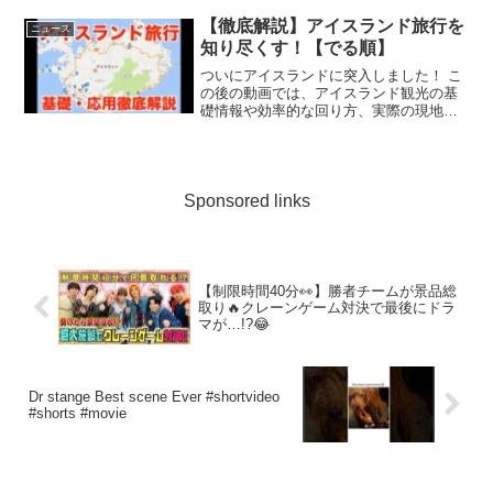
【徹底解説】アイスランド旅行を
ニュース
知り尽くす！【でる順】
ついにアイスランドに突入しました！ こ
の後の動画では、アイスランド観光の基
礎情報や効率的な回り方、実際の現地の
様子など ...
Sponsored links
【制限時間40分👀】勝者チームが景品総
取り🔥クレーンゲーム対決で最後にドラ
マが…!?😂
Dr stange Best scene Ever #shortvideo
#shorts #movie