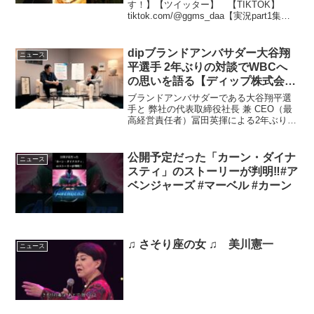
す！】【ツイッター】 【TIKTOK】
tiktok.com/@ggms_daa​【実況part1集】#
ミッドナイトサンズ#marvel
#midnightsons
dipブランドアンバサダー大谷翔
ニュース
平選手 2年ぶりの対談でWBCへ
の思いを語る【ディップ株式会社
公式】
ブランドアンバサダーである大谷翔平選
手と 弊社の代表取締役社長 兼 CEO（最
高経営責任者）冨田英揮による2年ぶりの
対談。
公開予定だった「カーン・ダイナ
ニュース
スティ」のストーリーが判明‼︎#ア
ベンジャーズ #マーベル #カーン
♫ さそり座の女 ♫ 美川憲一
ニュース