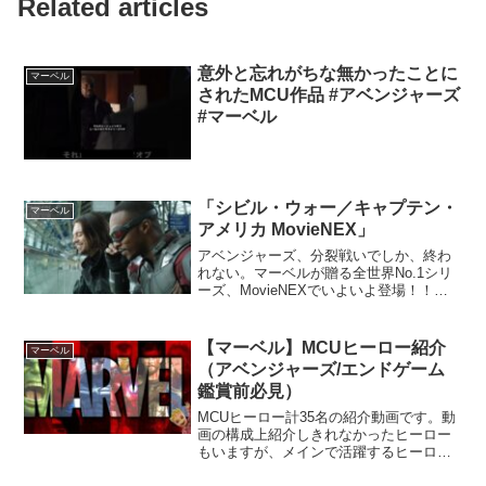
Related articles
意外と忘れがちな無かったことに
マーベル
されたMCU作品 #アベンジャーズ
#マーベル
「シビル・ウォー／キャプテン・
マーベル
アメリカ MovieNEX」
アベンジャーズ、分裂戦いでしか、終わ
れない。マーベルが贈る全世界No.1シリ
ーズ、MovieNEXでいよいよ登場！！日
本映画の予告編＆クリップ: Subscribe to
our channel: 世界の危機を救ってきた“ア
ベンジャーズ”が...
【マーベル】MCUヒーロー紹介
マーベル
（アベンジャーズ/エンドゲーム
鑑賞前必見）
MCUヒーロー計35名の紹介動画です。動
画の構成上紹介しきれなかったヒーロー
もいますが、メインで活躍するヒーロー
は紹介できたと思います。 不定期ではあ