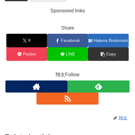
Sponsored links
Share
X
Facebook
Hatena Bookmark
Pocket
LINE
Copy
翔太Follow
翔太