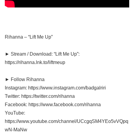
Rihanna – “Lift Me Up”
► Stream / Download: “Lift Me Up”:
https://rihanna.lnk.to/liftmeup
► Follow Rihanna
Instagram: https://www.instagram.com/badgalriri
Twitter: https://twitter.com/rihanna
Facebook: https://www.facebook.com/rihanna
YouTube:
https://www.youtube.com/channel/UCcgqSM4YEo5vVQpq
wN-MaNw