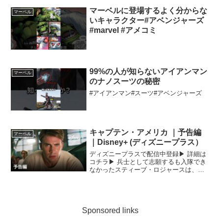
りますが、MCU作品をより楽しんでもら
えるように動画を投稿しています。▶紹
マーベルに登場するよく分からな
マーベル
介ヒーローアイア...
いキャラクター#アベンジャーズ
#marvel #アメコミ
99%の人が知らないアイアンマン
マーベル
のナノスーツの秘密
#アイアンマン#スーツ#アベンジャーズ
キャプテン・アメリカ ｜予告編
マーベル
｜Disney+ (ディズニープラス）
ディズニープラスで配信中登録▶︎ 詳細は
コチラ▶︎ 兵士として志願するも入隊でき
なかったスティーブ・ロジャースは、極
秘実験を受けキャプテン・アメリカとし
て生まれ変わる。キャプテン・アメリカ
はアメリカの理想を守り、自由のために
悪と戦う究極の兵...
Sponsored links