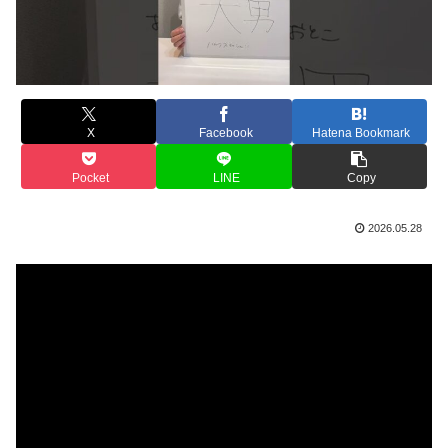
X
Facebook
Hatena Bookmark
Pocket
LINE
Copy
2026.05.28