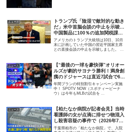
トランプ氏「陰湿で敵対的な動き
ニュース
だ」米中首脳会談の中止を示唆…
中国製品に100％の追加関税課す
とも表明
アメリカのトランプ大統領は10日、10月
末に計画していた中国の習近平国家主席
との直接会談の中止を示唆しました。 米
中両政府 ...
【“最後の一球を豪快弾”オリオー
ニュース
ルズが劇的サヨナラ勝利！満身創
痍のドジャースは直近7試合で6敗
目】ドジャースvsオリオールズ
年間プランの特別割引キャンペーン実施
試合ハイライト MLB2025シーズ
中！ SPOTV NOW（スポティービーナ
ウ）は今年もMLBの試合を ...
ン 9.6
【柏たなか病院が記者会見】当時
ニュース
看護師の女が点滴に排せつ物混入
し殺害容疑の事件で（2026年7月
16日 午後2時ごろ）【冒頭ノーカ
千葉県柏市の「柏たなか病院」で、入院