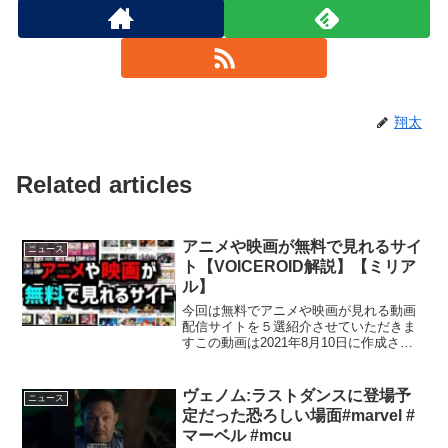
翔太
Related articles
アニメや映画が無料で見れるサイ
ニュース
ト【VOICEROID解説】【ミリア
ル】
今回は無料でアニメや映画が見れる動画
配信サイトを５選紹介させていただきま
すこの動画は2021年8月10日に作成され
た動画なので今あなたが見てる時には改
変されてる場合があります紹介させてい
ただいた動画は全て合法の配信サイトな
ヴェノム:ラストダンスに登場予
ニュース
ので違法サイトは含...
定だった恐ろしい場面#marvel #
マーベル #mcu