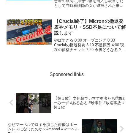
ット】｜TBS NEWS DIG
患者の点滴に排せつ物を混入し殺害した
として当時看護師の女が逮捕された事件
...
【Crucial終了】Micronの撤退発
ニュース
表やメモリ・SSD不足について解
説します
やばすぎる 0:00 オープニング 0:33
Crucialの撤退発表 3:19 不足原因 4:00 現
在の価格チェック 7:29 今後どうなる？
10:23 ...
Sponsored links
【替え歌】文化祭でカマす勇者たち⑦#ほ
ーみーず #あるある #珍事件 #放送事故 #
替え歌
なぜマーベルでロキを演じた俳優はホー
ムレスになったのか？#marvel #マーベル