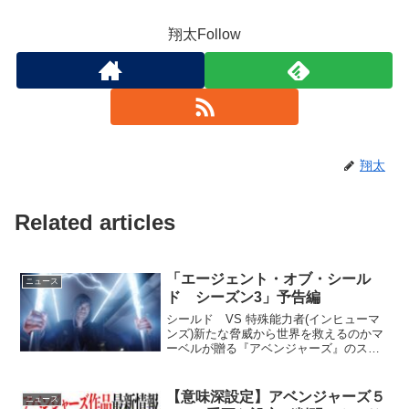
翔太Follow
翔太
Related articles
「エージェント・オブ・シール
ニュース
ド シーズン3」予告編
シールド VS 特殊能力者(インヒューマ
ンズ)新たな脅威から世界を救えるのかマ
ーベルが贈る『アベンジャーズ』のスピ
ンオフ、新シーズン登場！ ＜マーベルが
贈るアクション・ドラマ第3弾＞“インヒ
ューマンズ”を巡って激しいバトルが勃
【意味深設定】アベンジャーズ５
ニュース
発！悪の秘密 ...