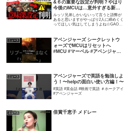
&６の重要な設定が判明？やはり
今後のMCUは…意外すぎる新ア
イアンマンが登場する？【アメコ
ルッソ兄弟しかいないって言うと語弊が
ミ/マーベル/スパイダーマン】
あると思いますがやっぱり2人に締めくく
ってほしい気はしてしまうよね☆GAOU
CINEMATIC STUDIOSオリジナルグッズ
発売！ご購入は下記の概要欄から↓【公式
サイトを作りました】動画にはしてない
アベンジャーズ シークレットウ
ニュース
情...
ォーズでMCUはリセットへ
#MCU #マーベル #アベンジャー
ズ #アメコミ #shorts
アベンジャーズで英語を勉強しよ
ニュース
う！〜helpの面白い使い方編！〜
#英語 #英会話 #映画で英語 ＃ホークアイ
#アベンジャーズ
倍賞千恵子 メドレー
ニュース