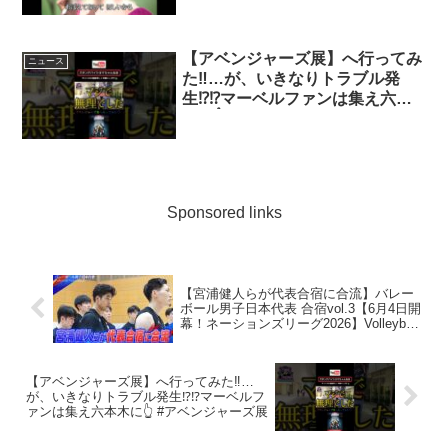
【アベンジャーズ展】へ行ってみ
ニュース
た‼️…が、いきなりトラブル発
生⁉️⁉️マーベルファンは集え六本
木に👆 #アベンジャーズ展
Sponsored links
【宮浦健人らが代表合宿に合流】バレー
ボール男子日本代表 合宿vol.3【6月4日開
幕！ネーションズリーグ2026】Volleyball
Team Japan
【アベンジャーズ展】へ行ってみた‼️…
が、いきなりトラブル発生⁉️⁉️マーベルフ
ァンは集え六本木に👆 #アベンジャーズ展