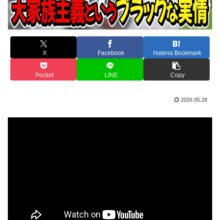
X
Facebook
Hatena Bookmark
Pocket
LINE
Copy
2026.05.28