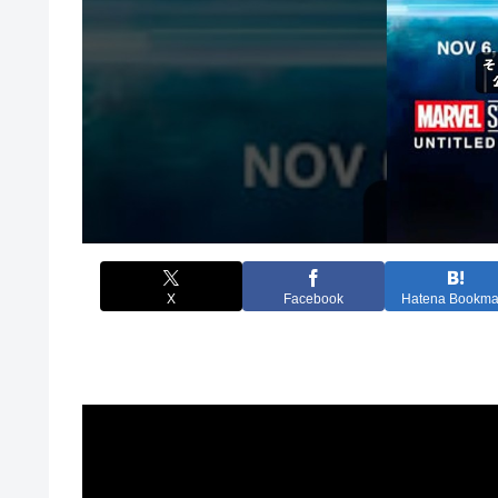
X
Facebook
Hatena Bookma