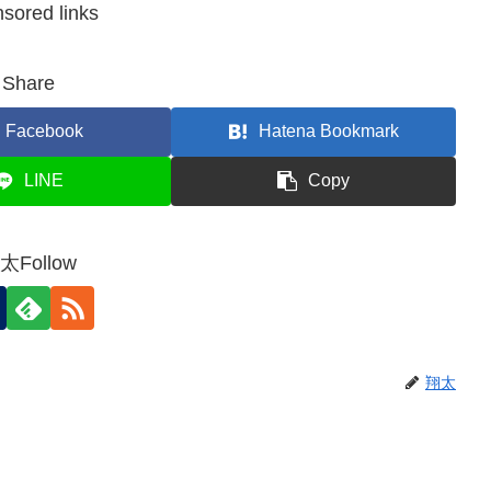
sored links
Share
Facebook
Hatena Bookmark
LINE
Copy
太Follow
翔太