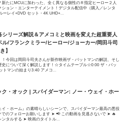
？新たにMCUに加わった、全く異なる個性のＲ指定ヒーロー２人
クション・エンターテイメント！デジタル配信中（購入／レンタ
レイ+DVD セット・4K UHD+...
各シリーズ解説＆アメコミと映画を変えた超重要人
ベル/フランクミラー/ヒーロー/ジョーカー/岡田斗司
付き】
！！今回は岡田斗司夫さんが新作映画ザ・バットマンの解説、そし
史について深く解説します！☆タイムテーブル☆0:00 ザ・バッ
トマンの始まり3:40 アメコ...
ック・オック | スパイダーマン: ノー・ウェイ・ホー
ェイ・ホーム』の素晴らしいシーンで、スパイダーマン最高の悪役
でのフォローお願いします ➤ 📢 この動画を見逃さないで ➤ 🔥
タルする ➤ 映画のタイトル...