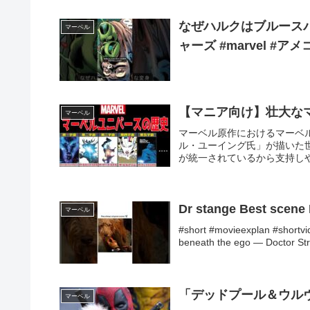
なぜハルクはブルース
マーベル
ャーズ #marvel #アメ
【マニア向け】壮大なマー
マーベル
マーベル原作におけるマーベ
ル・ユーイング氏」が描いた
が統一されているから支持しや
Dr stange Best scene
マーベル
#short #movieexplan #shortvid
beneath the ego — Doctor Str.
「デッドプール＆ウル
マーベル