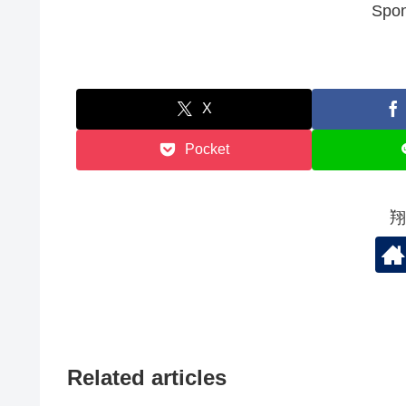
Spon
X
Pocket
翔
Related articles