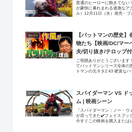
普通のヒーローに飽きてない
が豪快に暴れまわる過激なア
ル）12月11日（水）発売・ブルー
【バットマンの歴史】
マーベル
物たち【映画/DC/マー
夫/切り抜き/テロップ
ご視聴ありがとうございます
てバットマンシリーズ全体の歴
トマンの元ネタ2:43 硬派なバッ
スパイダーマン VS ド
マーベル
ム | 映画シーン
『スパイダーマン：ノー・ウ
が戻ってきた✔️フェイスブック
今すぐこの映画を購入またはレン