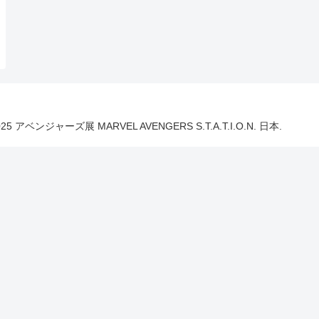
025 アベンジャーズ展 MARVEL AVENGERS S.T.A.T.I.O.N. 日本.